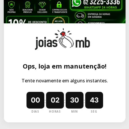
Ops, loja em manutenção!
Tente novamente em alguns instantes.
00
02
30
43
:
:
:
DIAS
HORAS
MIN
SEG