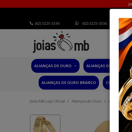
J
(62) 3225-3336
(62) 3225-3336
ALIANÇAS DE OURO
ALIANÇAS DE CASAMEN
ALIANÇAS DE OURO BRANCO
CORDÕES OU
Joias MB Loja Oficial
Alianças de Ouro
Alianças Tra