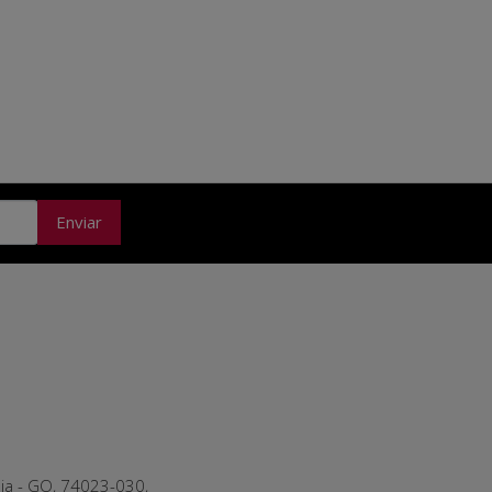
Enviar
nia - GO, 74023-030,