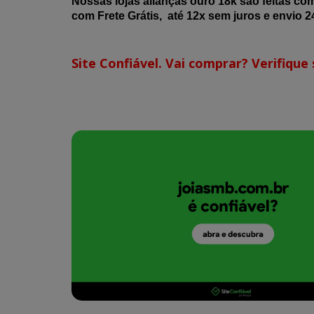
Nossas lojas alianças ouro 18k são feitas co
com Frete Grátis, até 12x sem juros e envio 24
Site Confiável. Vai comprar? Verifique s