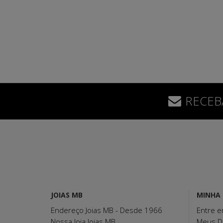
RECEB
JOIAS MB
MINHA
Endereço Joias MB - Desde 1966
Entre e
Nossa loja Joias MB
Meus D