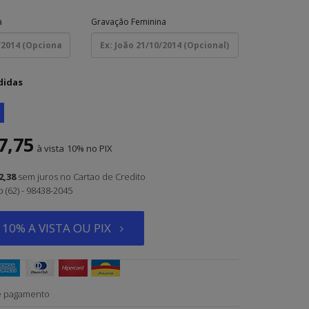
a
Gravação Feminina
didas
7,75
à vista
10%
2,38
sem juros
no Cartao de Credito
(62) - 98438-2045
10% A VISTA OU PIX
e pagamento