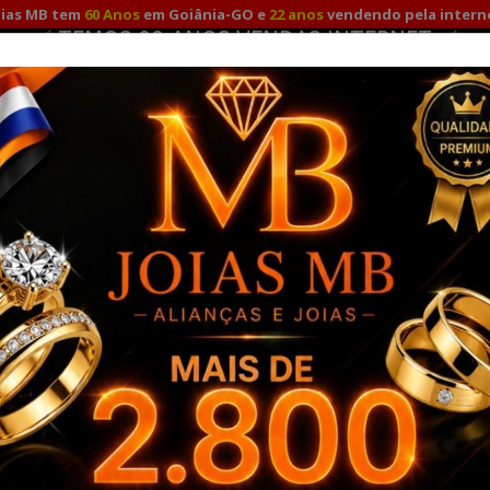
oias MB tem
60 Anos
em Goiânia-GO e
22 anos
vendendo pela intern
✅ TEMOS 22 ANOS VENDAS INTERNET ✅
Fale Conosco
Minha
Promoção para compras à vista com
10%
no Pix e Depósito!
TO
ALIANÇAS DE NOIVADO
ALIANÇAS DE PRATA
A
RO 18K
PULSEIRAS OURO
COMBO ALIANÇAS OURO SOLITÁ
balhadas
Alianças de Casamento EUA 6mm
ALIANÇAS
MARCA:
JOIAS MB -
REF.
4833