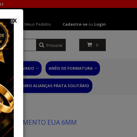
et
X
 Conta
Meus Pedidos
Cadastre-se
ou
Login
Procurar
0
NÉIS DE NOIVADO
ANÉIS DE FORMATURA
RIO
COMBO ALIANÇAS PRATA SOLITÁRIO
 DE CASAMENTO EUA 6MM
 60 ANOS