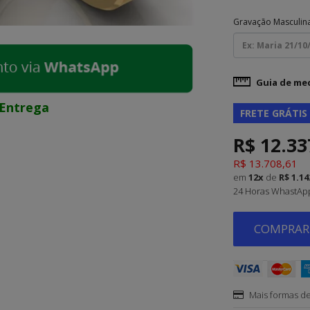
Gravação Masculin
Guia de me
Entrega
FRETE GRÁTIS
R$ 12.33
R$ 13.708,61
em
12x
de
R$ 1.14
24 Horas WhastApp 
COMPRAR 
Mais formas d