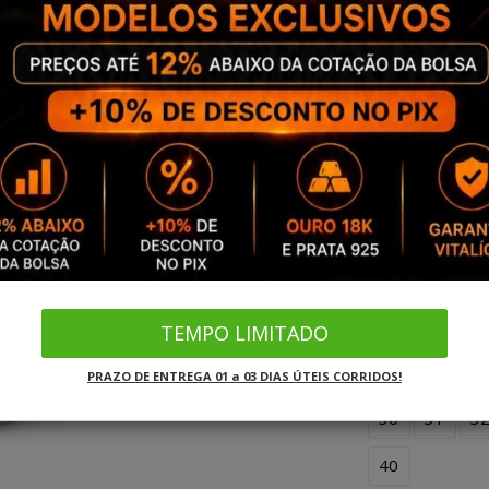
Aliança Masculina
10
11
1
20
21
2
30
31
3
40
Aliança Feminina
10
11
1
TEMPO LIMITADO
20
21
2
PRAZO DE ENTREGA 01 a 03 DIAS ÚTEIS CORRIDOS!
30
31
3
40