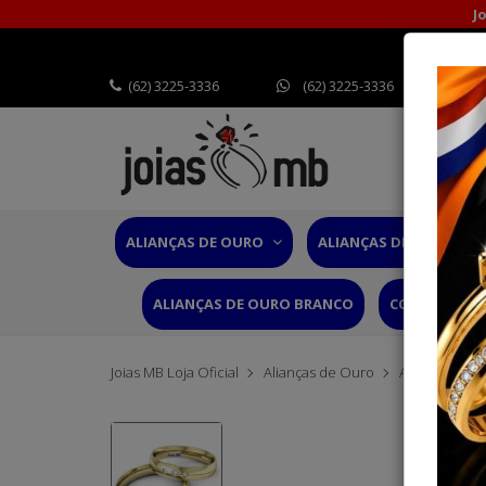
J
(62) 3225-3336
(62) 3225-3336
ALIANÇAS DE OURO
ALIANÇAS DE CASAMEN
ALIANÇAS DE OURO BRANCO
CORDÕES OU
Joias MB Loja Oficial
Alianças de Ouro
Alianças Ana