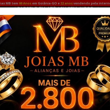
oias MB tem
60 Anos
em Goiânia-GO e
22 anos
vendendo pela intern
✅ PARCELE EM ATÉ 12X SEM JUROS ✅
Fale Conosco
Minha
Promoção para compras à vista com
10%
no Pix e Depósito!
TO
ALIANÇAS DE NOIVADO
ALIANÇAS DE PRATA
A
RO 18K
PULSEIRAS OURO
COMBO ALIANÇAS OURO SOLITÁ
tômicas
Alianças de Casamento Piedade 4mm
ALIANÇAS 
MARCA:
JOIAS MB -
REF.
5356