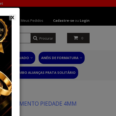
et
X
 Conta
Meus Pedidos
Cadastre-se
ou
Login
Procurar
0
NÉIS DE NOIVADO
ANÉIS DE FORMATURA
RIO
COMBO ALIANÇAS PRATA SOLITÁRIO
DE CASAMENTO PIEDADE 4MM
 60 ANOS