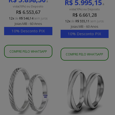
R$ 5.995,15
à
à
vista
(10%)
ou Deposito
vista
(10%)
ou Deposito
R$ 6.553,67
R$ 6.661,28
12x
de
R$ 546,14
sem juros
12x
de
R$ 555,11
sem juros
Joias MB - 60 Anos
Joias MB - 60 Anos
10% Desconto PIX
10% Desconto PIX
COMPRE PELO WHATSAPP
COMPRE PELO WHATSAPP