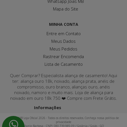
Whatsapp Joias MB
Mapa do Site
MINHA CONTA
Entre em Contato
Meus Dados
Meus Pedidos
Rastrear Encomenda
Lista de Casamento
Quer Comprar? Especialista aliança de casamento! Aqui
ter: aliança ouro 18k, noivado, aliança prata, anéis de
compromisso, ouro branco, alianças ouro, anéis
noivado, namoro e muito mais. Loja de aliança para
noivado em ouro 18k 750 ❤️ Compre com Frete Grátis.
Informações
Joias MB Loja Oficial 2026 - Todos os direitos reservados. Conheça nossa política de
privacidade
Marcio Barbosa - CNPJ: 080.739.985-09 / Goiânia / Goiás - GO