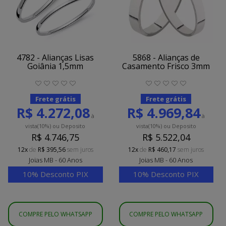
4782 - Alianças Lisas
5868 - Alianças de
Goiânia 1,5mm
Casamento Frisco 3mm
Frete grátis
Frete grátis
R$ 4.272,08
R$ 4.969,84
à
à
vista
(10%)
ou Deposito
vista
(10%)
ou Deposito
R$ 4.746,75
R$ 5.522,04
12x
de
R$ 395,56
sem juros
12x
de
R$ 460,17
sem juros
Joias MB - 60 Anos
Joias MB - 60 Anos
10% Desconto PIX
10% Desconto PIX
COMPRE PELO WHATSAPP
COMPRE PELO WHATSAPP