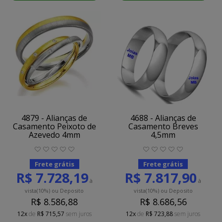
4879 - Alianças de
4688 - Alianças de
Casamento Peixoto de
Casamento Breves
Azevedo 4mm
4,5mm
Frete grátis
Frete grátis
R$ 7.728,19
R$ 7.817,90
à
à
vista
(10%)
ou Deposito
vista
(10%)
ou Deposito
R$ 8.586,88
R$ 8.686,56
12x
de
R$ 715,57
sem juros
12x
de
R$ 723,88
sem juros