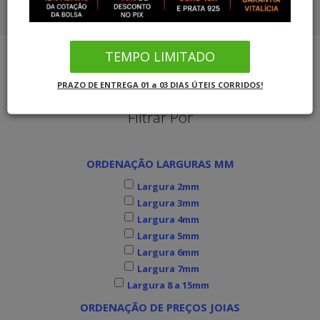
COMBO ALIANÇAS OURO SOLITÁRIO
CORDÕES OURO 18K
COMBO ALIANÇAS PRATA SOLITÁRIO
TEMPO LIMITADO
PULSEIRAS OURO
Joias MB Loja Oficial
Alianças de Ouro Branco
PRAZO DE ENTREGA 01 a 03 DIAS ÚTEIS CORRIDOS!
COMBO ALIANÇAS OURO SOLITÁRIO
Filtrar Por
COMBO ALIANÇAS PRATA SOLITÁRIO
ORDENAÇÃO LARGURAS MM
INFORMAÇÕES
Largura 2mm
Largura 3mm
Largura 4mm
Largura 5mm
Largura 6mm
Largura 7mm
Largura 8 a 15mm
ORDENAÇÃO DE PREÇOS JOIAS