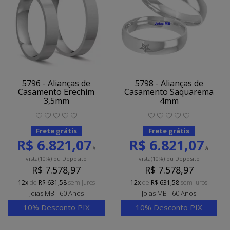
5796 - Alianças de
5798 - Alianças de
Casamento Erechim
Casamento Saquarema
3,5mm
4mm
Frete grátis
Frete grátis
R$ 6.821,07
R$ 6.821,07
à
à
vista
(10%)
ou Deposito
vista
(10%)
ou Deposito
R$ 7.578,97
R$ 7.578,97
12x
de
R$ 631,58
sem juros
12x
de
R$ 631,58
sem juros
Joias MB - 60 Anos
Joias MB - 60 Anos
10% Desconto PIX
10% Desconto PIX