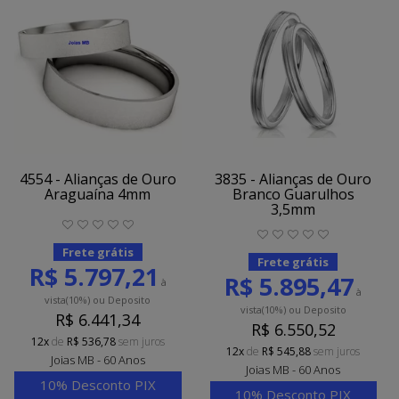
4554 - Alianças de Ouro
3835 - Alianças de Ouro
Araguaína 4mm
Branco Guarulhos
3,5mm
Frete grátis
Frete grátis
R$ 5.797,21
R$ 5.895,47
à
à
vista
(10%)
ou Deposito
vista
(10%)
ou Deposito
R$ 6.441,34
R$ 6.550,52
12x
de
R$ 536,78
sem juros
12x
de
R$ 545,88
sem juros
Joias MB - 60 Anos
Joias MB - 60 Anos
10% Desconto PIX
10% Desconto PIX