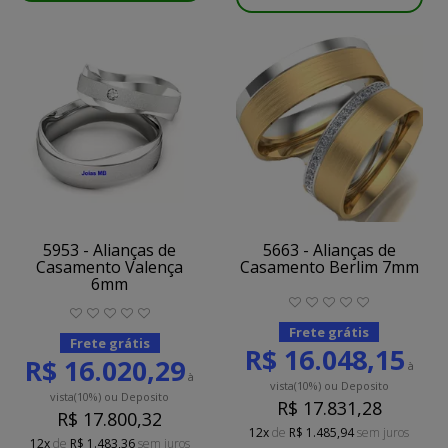
5953 - Alianças de
5663 - Alianças de
Casamento Valença
Casamento Berlim 7mm
6mm
Frete grátis
Frete grátis
R$ 16.048,15
R$ 16.020,29
à
à
vista
(10%)
ou Deposito
vista
(10%)
ou Deposito
R$ 17.831,28
R$ 17.800,32
12x
de
R$ 1.485,94
sem juros
12x
de
R$ 1.483,36
sem juros