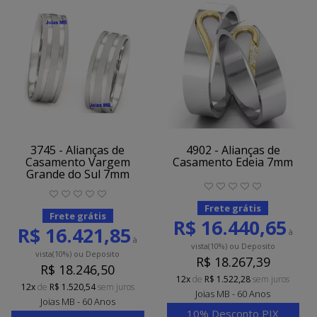
3745 - Alianças de
4902 - Alianças de
Casamento Vargem
Casamento Edeia 7mm
Grande do Sul 7mm
Frete grátis
Frete grátis
R$ 16.440,65
R$ 16.421,85
à
à
vista
(10%)
ou Deposito
vista
(10%)
ou Deposito
R$ 18.267,39
R$ 18.246,50
12x
de
R$ 1.522,28
sem juros
12x
de
R$ 1.520,54
sem juros
Joias MB - 60 Anos
Joias MB - 60 Anos
10% Desconto PIX