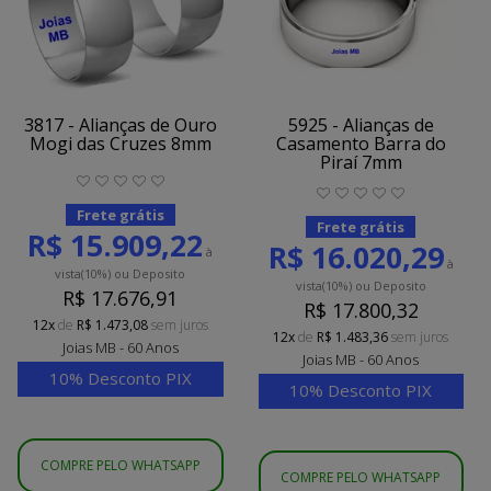
3817 - Alianças de Ouro
5925 - Alianças de
Mogi das Cruzes 8mm
Casamento Barra do
Piraí 7mm
Frete grátis
Frete grátis
R$ 15.909,22
R$ 16.020,29
à
à
vista
(10%)
ou Deposito
vista
(10%)
ou Deposito
R$ 17.676,91
R$ 17.800,32
12x
de
R$ 1.473,08
sem juros
12x
de
R$ 1.483,36
sem juros
Joias MB - 60 Anos
Joias MB - 60 Anos
10% Desconto PIX
10% Desconto PIX
COMPRE PELO WHATSAPP
COMPRE PELO WHATSAPP