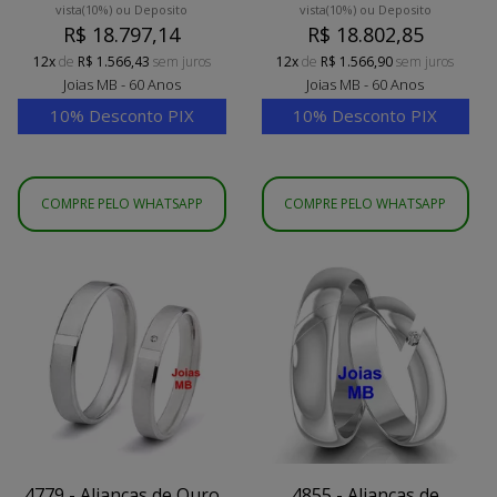
vista
(10%)
ou Deposito
vista
(10%)
ou Deposito
R$ 18.797,14
R$ 18.802,85
12x
de
R$ 1.566,43
sem juros
12x
de
R$ 1.566,90
sem juros
Joias MB - 60 Anos
Joias MB - 60 Anos
10% Desconto PIX
10% Desconto PIX
COMPRE PELO WHATSAPP
COMPRE PELO WHATSAPP
4779 - Alianças de Ouro
4855 - Alianças de