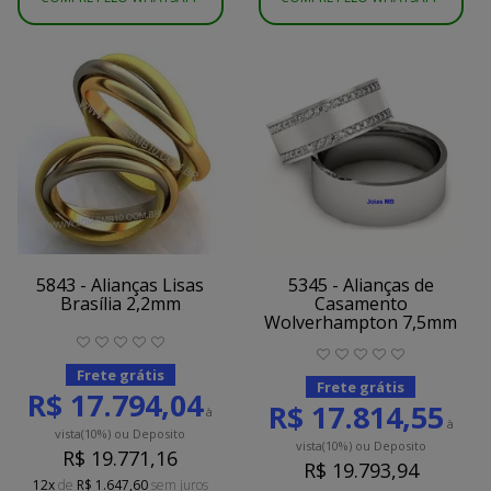
5843 - Alianças Lisas
5345 - Alianças de
Brasília 2,2mm
Casamento
Wolverhampton 7,5mm
Frete grátis
Frete grátis
R$ 17.794,04
R$ 17.814,55
à
à
vista
(10%)
ou Deposito
vista
(10%)
ou Deposito
R$ 19.771,16
R$ 19.793,94
12x
de
R$ 1.647,60
sem juros