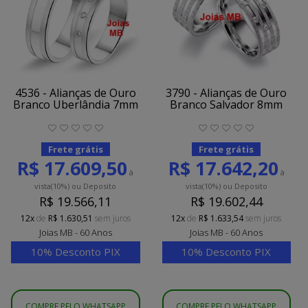
4536 - Alianças de Ouro
3790 - Alianças de Ouro
Branco Uberlândia 7mm
Branco Salvador 8mm
Frete grátis
Frete grátis
R$ 17.609,50
R$ 17.642,20
à
à
vista
(10%)
ou Deposito
vista
(10%)
ou Deposito
R$ 19.566,11
R$ 19.602,44
12x
de
R$ 1.630,51
sem juros
12x
de
R$ 1.633,54
sem juros
Joias MB - 60 Anos
Joias MB - 60 Anos
10% Desconto PIX
10% Desconto PIX
COMPRE PELO WHATSAPP
COMPRE PELO WHATSAPP