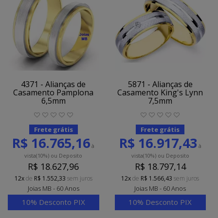
4371 - Alianças de
5871 - Alianças de
Casamento Pamplona
Casamento King's Lynn
6,5mm
7,5mm
Frete grátis
Frete grátis
R$ 16.765,16
R$ 16.917,43
à
à
vista
(10%)
ou Deposito
vista
(10%)
ou Deposito
R$ 18.627,96
R$ 18.797,14
12x
de
R$ 1.552,33
sem juros
12x
de
R$ 1.566,43
sem juros
Joias MB - 60 Anos
Joias MB - 60 Anos
10% Desconto PIX
10% Desconto PIX