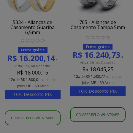
5334 - Alianças de
705 - Alianças de
Casamento Guariba
Casamento Tampa 5mm
6,5mm
Frete grátis
Frete grátis
R$ 16.240,73
R$ 16.200,14
à
à
vista
(10%)
ou Deposito
vista
(10%)
ou Deposito
R$ 18.045,25
R$ 18.000,15
12x
de
R$ 1.503,77
sem juros
12x
de
R$ 1.500,01
sem juros
Joias MB - 60 Anos
Joias MB - 60 Anos
10% Desconto PIX
10% Desconto PIX
COMPRE PELO WHATSAPP
COMPRE PELO WHATSAPP