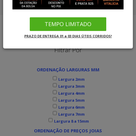
COMBO ALIANÇAS OURO SOLITÁRIO
CORDÕES OURO 18K
COMBO ALIANÇAS PRATA SOLITÁRIO
TEMPO LIMITADO
PULSEIRAS OURO
Joias MB Loja Oficial
Alianças de Ouro Branco
PRAZO DE ENTREGA 01 a 03 DIAS ÚTEIS CORRIDOS!
COMBO ALIANÇAS OURO SOLITÁRIO
Filtrar Por
COMBO ALIANÇAS PRATA SOLITÁRIO
ORDENAÇÃO LARGURAS MM
INFORMAÇÕES
Largura 2mm
Largura 3mm
Largura 4mm
Largura 5mm
Largura 6mm
Largura 7mm
Largura 8 a 15mm
ORDENAÇÃO DE PREÇOS JOIAS