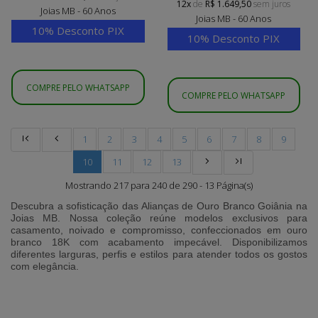
12x
de
R$ 1.649,50
sem juros
Joias MB - 60 Anos
Joias MB - 60 Anos
10% Desconto PIX
10% Desconto PIX
COMPRE PELO WHATSAPP
COMPRE PELO WHATSAPP
1
2
3
4
5
6
7
8
9
10
11
12
13
Mostrando 217 para 240 de 290 - 13 Página(s)
Descubra a sofisticação das
Alianças de Ouro Branco Goiânia
na
Joias MB
. Nossa coleção reúne modelos exclusivos para
casamento, noivado e compromisso, confeccionados em ouro
branco 18K com acabamento impecável. Disponibilizamos
diferentes larguras, perfis e estilos para atender todos os gostos
com elegância.