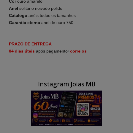
Cor
ouro amarelo
Anel
solitário noivado polido
Catalogo
anéis
todos os tamanhos
Garantia
eterna
anel de ouro 750.
PRAZO DE ENTREGA
04 dias
úteis
após pagamento
+
correios
Instagram Joias MB