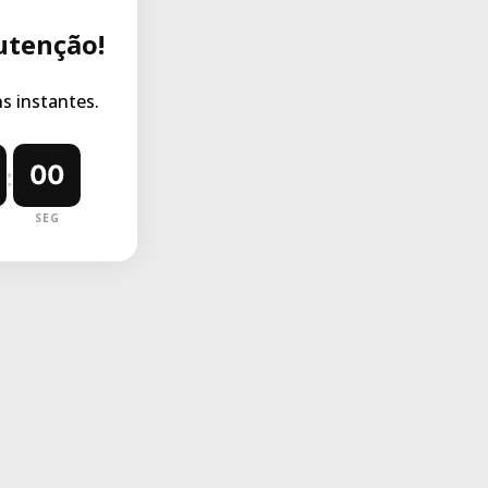
utenção!
 instantes.
00
:
SEG