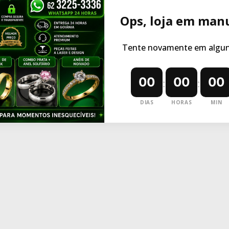
Ops, loja em man
Tente novamente em alguns
00
00
00
:
:
DIAS
HORAS
MIN