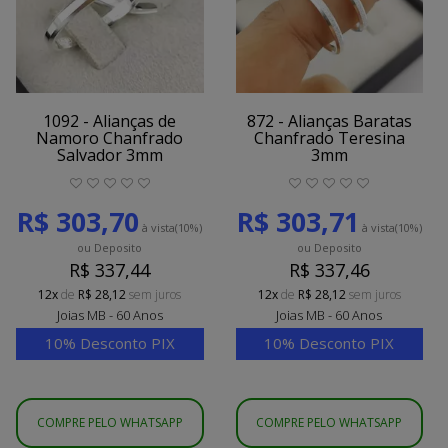
1092 - Alianças de
872 - Alianças Baratas
Namoro Chanfrado
Chanfrado Teresina
Salvador 3mm
3mm
R$ 303,70
R$ 303,71
à vista
(10%)
à vista
(10%)
ou Deposito
ou Deposito
R$ 337,44
R$ 337,46
12x
de
R$ 28,12
sem juros
12x
de
R$ 28,12
sem juros
Joias MB - 60 Anos
Joias MB - 60 Anos
10% Desconto PIX
10% Desconto PIX
COMPRE PELO WHATSAPP
COMPRE PELO WHATSAPP