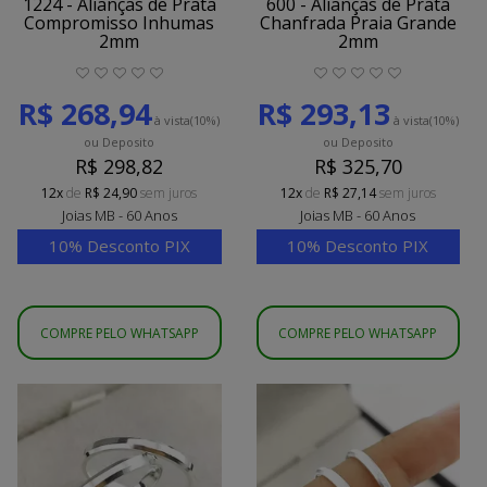
1224 - Alianças de Prata
600 - Alianças de Prata
Compromisso Inhumas
Chanfrada Praia Grande
2mm
2mm
R$ 268,94
R$ 293,13
à vista
(10%)
à vista
(10%)
ou Deposito
ou Deposito
R$ 298,82
R$ 325,70
12x
de
R$ 24,90
sem juros
12x
de
R$ 27,14
sem juros
Joias MB - 60 Anos
Joias MB - 60 Anos
10% Desconto PIX
10% Desconto PIX
COMPRE PELO WHATSAPP
COMPRE PELO WHATSAPP