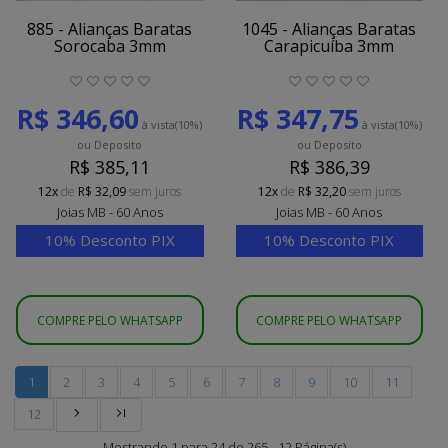
885 - Alianças Baratas
1045 - Alianças Baratas
Sorocaba 3mm
Carapicuíba 3mm
R$ 346,60
R$ 347,75
à vista
(10%)
à vista
(10%)
ou Deposito
ou Deposito
R$ 385,11
R$ 386,39
12x
de
R$ 32,09
sem juros
12x
de
R$ 32,20
sem juros
Joias MB - 60 Anos
Joias MB - 60 Anos
10% Desconto PIX
10% Desconto PIX
COMPRE PELO WHATSAPP
COMPRE PELO WHATSAPP
1
2
3
4
5
6
7
8
9
10
11
12
Mostrando 1 para 24 de 265 - 12 Página(s)