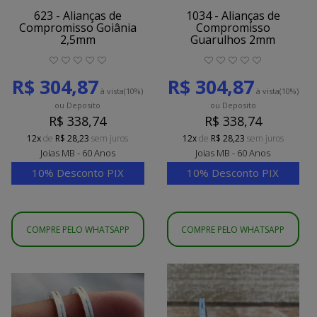
623 - Alianças de
1034 - Alianças de
Compromisso Goiânia
Compromisso
2,5mm
Guarulhos 2mm
R$ 304,87
R$ 304,87
à vista
(10%)
à vista
(10%)
ou Deposito
ou Deposito
R$ 338,74
R$ 338,74
12x
de
R$ 28,23
sem juros
12x
de
R$ 28,23
sem juros
Joias MB - 60 Anos
Joias MB - 60 Anos
10% Desconto PIX
10% Desconto PIX
COMPRE PELO WHATSAPP
COMPRE PELO WHATSAPP