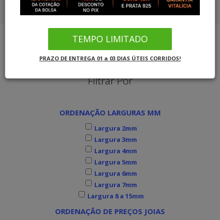
COMBO ALIANÇAS OURO SOLITÁRIO
CORDÕES OURO 18K
COMBO ALIANÇAS PRATA SOLITÁRIO
TEMPO LIMITADO
PULSEIRAS OURO
Joias MB Loja Oficial
Alianças de Prata
PRAZO DE ENTREGA 01 a 03 DIAS ÚTEIS CORRIDOS!
COMBO ALIANÇAS OURO SOLITÁRIO
Filtrar Por
COMBO ALIANÇAS PRATA SOLITÁRIO
ORDENAÇÃO LARGURAS MM
INFORMAÇÕES
Largura 2mm
Largura 3mm
Largura 4mm
Largura 5mm
Largura 6mm
Largura 7mm
Largura 8 a 15mm
ORDENAÇÃO DE PREÇOS JOIAS