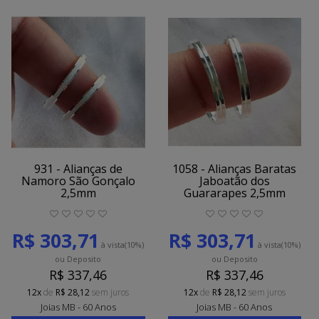
931 - Alianças de
1058 - Alianças Baratas
Namoro São Gonçalo
Jaboatão dos
2,5mm
Guararapes 2,5mm
R$ 303,71
R$ 303,71
à vista
(10%)
à vista
(10%)
ou Deposito
ou Deposito
R$ 337,46
R$ 337,46
12x
de
R$ 28,12
sem juros
12x
de
R$ 28,12
sem juros
Joias MB - 60 Anos
Joias MB - 60 Anos