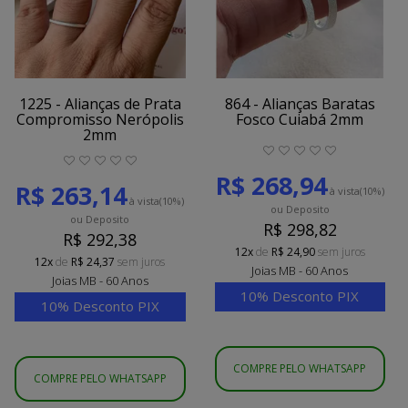
1225 - Alianças de Prata
864 - Alianças Baratas
Compromisso Nerópolis
Fosco Cuiabá 2mm
2mm
R$ 268,94
R$ 263,14
à vista
(10%)
à vista
(10%)
ou Deposito
ou Deposito
R$ 298,82
R$ 292,38
12x
de
R$ 24,90
sem juros
12x
de
R$ 24,37
sem juros
Joias MB - 60 Anos
Joias MB - 60 Anos
10% Desconto PIX
10% Desconto PIX
COMPRE PELO WHATSAPP
COMPRE PELO WHATSAPP