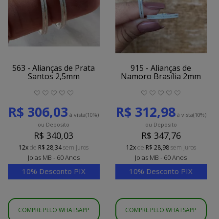
563 - Alianças de Prata
915 - Alianças de
Santos 2,5mm
Namoro Brasília 2mm
R$ 306,03
R$ 312,98
à vista
(10%)
à vista
(10%)
ou Deposito
ou Deposito
R$ 340,03
R$ 347,76
12x
de
R$ 28,34
sem juros
12x
de
R$ 28,98
sem juros
Joias MB - 60 Anos
Joias MB - 60 Anos
10% Desconto PIX
10% Desconto PIX
COMPRE PELO WHATSAPP
COMPRE PELO WHATSAPP