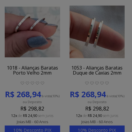
1018 - Alianças Baratas
1053 - Alianças Baratas
Porto Velho 2mm
Duque de Caxias 2mm
R$ 268,94
R$ 268,94
à vista
(10%)
à vista
(10%)
ou Deposito
ou Deposito
R$ 298,82
R$ 298,82
12x
de
R$ 24,90
sem juros
12x
de
R$ 24,90
sem juros
Joias MB - 60 Anos
Joias MB - 60 Anos
10% Desconto PIX
10% Desconto PIX