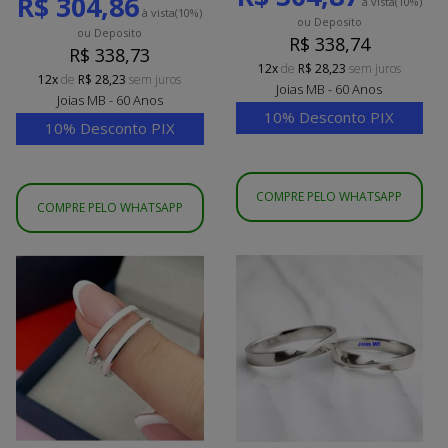
R$ 304,86
à vista
(10%)
à vista
(10%)
ou Deposito
ou Deposito
R$ 338,74
R$ 338,73
12x
de
R$ 28,23
sem juros
12x
de
R$ 28,23
sem juros
Joias MB - 60 Anos
Joias MB - 60 Anos
10% Desconto PIX
10% Desconto PIX
COMPRE PELO WHATSAPP
COMPRE PELO WHATSAPP