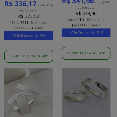
R$ 341,96
R$ 336,17
à vista
(10%)
à vista
(10%)
ou Deposito
ou Deposito
R$ 379,96
R$ 373,52
12x
de
R$ 31,66
sem juros
12x
de
R$ 31,13
sem juros
Joias MB - 60 Anos
Joias MB - 60 Anos
10% Desconto PIX
10% Desconto PIX
COMPRE PELO WHATSAPP
COMPRE PELO WHATSAPP