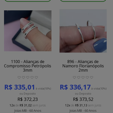
1100 - Alianças de
896 - Alianças de
Compromisso Petrópolis
Namoro Florianópolis
3mm
2mm
R$ 335,01
R$ 336,17
à vista
(10%)
à vista
(10%)
ou Deposito
ou Deposito
R$ 372,23
R$ 373,52
12x
de
R$ 31,02
sem juros
12x
de
R$ 31,13
sem juros
Joias MB - 60 Anos
Joias MB - 60 Anos