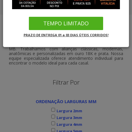
COMBO ALIANÇAS OURO SOLITÁRIO
CORDÕES OURO 18K
COMBO ALIANÇAS PRATA SOLITÁRIO
TEMPO LIMITADO
PULSEIRAS OURO
Joias MB Loja Oficial
Alianças de Ouro
Lojas de Alianças
PRAZO DE ENTREGA 01 a 03 DIAS ÚTEIS CORRIDOS!
COMBO ALIANÇAS OURO SOLITÁRIO
Se procura
Lojas de Alianças em Goiânia
, conheça a
Joias
MB
. Trabalhamos com alianças clássicas, modernas,
anatômicas e personalizadas em ouro 18K e prata. Nossa
COMBO ALIANÇAS PRATA SOLITÁRIO
equipe especializada oferece atendimento individual para
encontrar o modelo ideal para cada casal.
INFORMAÇÕES
Filtrar Por
ORDENAÇÃO LARGURAS MM
Largura 2mm
Largura 3mm
Largura 4mm
Largura 5mm