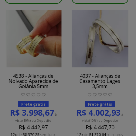
4538 - Alianças de
4037 - Alianças de
Noivado Aparecida de
Casamento Lages
Goiânia 5mm
3,5mm
Frete grátis
Frete grátis
R$ 3.998,67
R$ 4.002,93
à
à
vista
(10%)
ou Deposito
vista
(10%)
ou Deposito
R$ 4.442,97
R$ 4.447,70
12x
de
R$ 370,25
sem juros
12x
de
R$ 370,64
sem juros