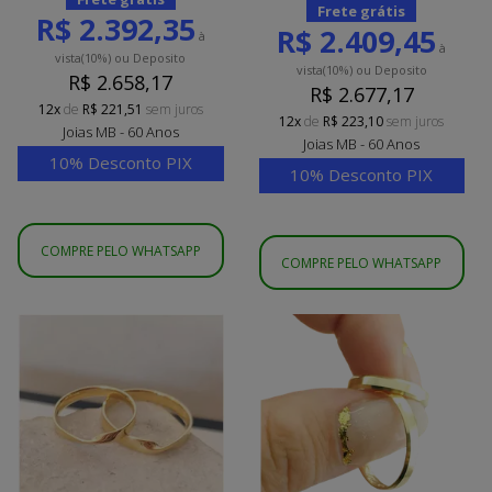
Frete grátis
R$ 2.392,35
R$ 2.409,45
à
à
vista
(10%)
ou Deposito
vista
(10%)
ou Deposito
R$ 2.658,17
R$ 2.677,17
12x
de
R$ 221,51
sem juros
12x
de
R$ 223,10
sem juros
Joias MB - 60 Anos
Joias MB - 60 Anos
10% Desconto PIX
10% Desconto PIX
COMPRE PELO WHATSAPP
COMPRE PELO WHATSAPP