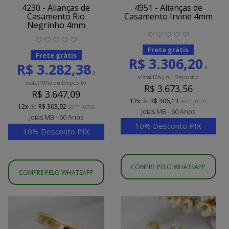
4230 - Alianças de
4951 - Alianças de
Casamento Rio
Casamento Irvine 4mm
Negrinho 4mm
Frete grátis
Frete grátis
R$ 3.306,20
R$ 3.282,38
à
à
vista
(10%)
ou Deposito
vista
(10%)
ou Deposito
R$ 3.673,56
R$ 3.647,09
12x
de
R$ 306,13
sem juros
12x
de
R$ 303,92
sem juros
Joias MB - 60 Anos
Joias MB - 60 Anos
10% Desconto PIX
10% Desconto PIX
COMPRE PELO WHATSAPP
COMPRE PELO WHATSAPP