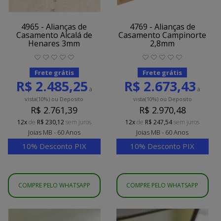
4965 - Alianças de
4769 - Alianças de
Casamento Alcalá de
Casamento Campinorte
Henares 3mm
2,8mm
Frete grátis
Frete grátis
R$ 2.485,25
R$ 2.673,43
à
à
vista
(10%)
ou Deposito
vista
(10%)
ou Deposito
R$ 2.761,39
R$ 2.970,48
12x
de
R$ 230,12
sem juros
12x
de
R$ 247,54
sem juros
Joias MB - 60 Anos
Joias MB - 60 Anos
10% Desconto PIX
10% Desconto PIX
COMPRE PELO WHATSAPP
COMPRE PELO WHATSAPP