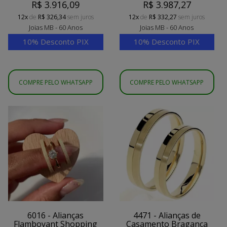
R$ 3.916,09
R$ 3.987,27
12x
de
R$ 326,34
sem juros
12x
de
R$ 332,27
sem juros
Joias MB - 60 Anos
Joias MB - 60 Anos
10% Desconto PIX
10% Desconto PIX
COMPRE PELO WHATSAPP
COMPRE PELO WHATSAPP
6016 - Alianças
4471 - Alianças de
Flamboyant Shopping
Casamento Bragança