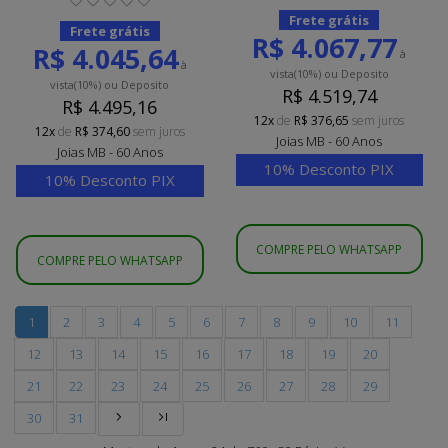
Frete grátis
Frete grátis
R$ 4.067,77
R$ 4.045,64
à
à
vista
(10%)
ou Deposito
vista
(10%)
ou Deposito
R$ 4.519,74
R$ 4.495,16
12x
de
R$ 376,65
sem juros
12x
de
R$ 374,60
sem juros
Joias MB - 60 Anos
Joias MB - 60 Anos
10% Desconto PIX
10% Desconto PIX
COMPRE PELO WHATSAPP
COMPRE PELO WHATSAPP
1
2
3
4
5
6
7
8
9
10
11
12
13
14
15
16
17
18
19
20
21
22
23
24
25
26
27
28
29
30
31