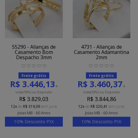
55290 - Alianças de
4731 - Alianças de
Casamento Bom
Casamento Adamantina
Despacho 3mm
2mm
Frete grátis
Frete grátis
R$ 3.446,13
R$ 3.460,37
à
à
vista
(10%)
ou Deposito
vista
(10%)
ou Deposito
R$ 3.829,03
R$ 3.844,86
12x
de
R$ 319,09
sem juros
12x
de
R$ 320,41
sem juros
Joias MB - 60 Anos
Joias MB - 60 Anos
10% Desconto PIX
10% Desconto PIX