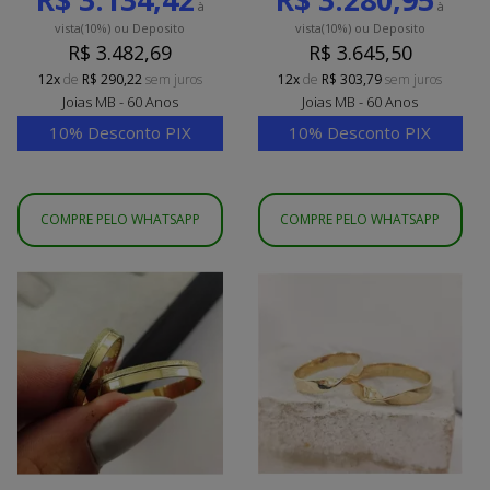
à
à
vista
(10%)
ou Deposito
vista
(10%)
ou Deposito
R$ 3.482,69
R$ 3.645,50
12x
de
R$ 290,22
sem juros
12x
de
R$ 303,79
sem juros
Joias MB - 60 Anos
Joias MB - 60 Anos
10% Desconto PIX
10% Desconto PIX
COMPRE PELO WHATSAPP
COMPRE PELO WHATSAPP