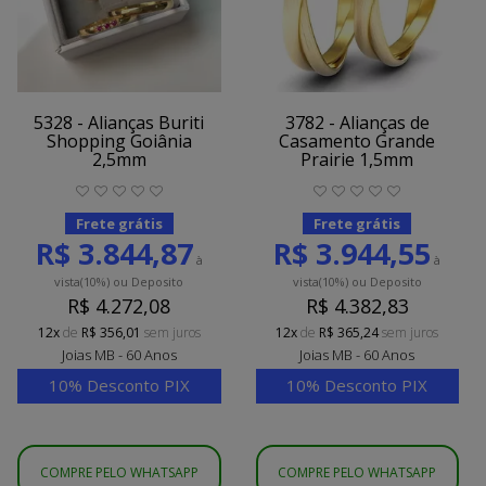
5328 - Alianças Buriti
3782 - Alianças de
Shopping Goiânia
Casamento Grande
2,5mm
Prairie 1,5mm
Frete grátis
Frete grátis
R$ 3.844,87
R$ 3.944,55
à
à
vista
(10%)
ou Deposito
vista
(10%)
ou Deposito
R$ 4.272,08
R$ 4.382,83
12x
de
R$ 356,01
sem juros
12x
de
R$ 365,24
sem juros
Joias MB - 60 Anos
Joias MB - 60 Anos
10% Desconto PIX
10% Desconto PIX
COMPRE PELO WHATSAPP
COMPRE PELO WHATSAPP