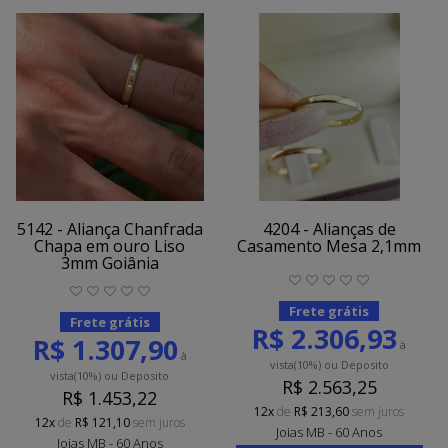
5142 - Aliança Chanfrada
4204 - Alianças de
Chapa em ouro Liso
Casamento Mesa 2,1mm
3mm Goiânia
Frete grátis
Frete grátis
R$ 2.306,93
R$ 1.307,90
à
à
vista
(10%)
ou Deposito
vista
(10%)
ou Deposito
R$ 2.563,25
R$ 1.453,22
12x
de
R$ 213,60
sem juros
12x
de
R$ 121,10
sem juros
Joias MB - 60 Anos
Joias MB - 60 Anos