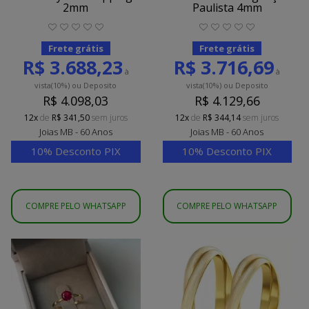
2mm
Paulista 4mm
Frete grátis
Frete grátis
R$ 3.688,23
R$ 3.716,69
à
à
vista
(10%)
ou Deposito
vista
(10%)
ou Deposito
R$ 4.098,03
R$ 4.129,66
12x
de
R$ 341,50
sem juros
12x
de
R$ 344,14
sem juros
Joias MB - 60 Anos
Joias MB - 60 Anos
10% Desconto PIX
10% Desconto PIX
COMPRE PELO WHATSAPP
COMPRE PELO WHATSAPP