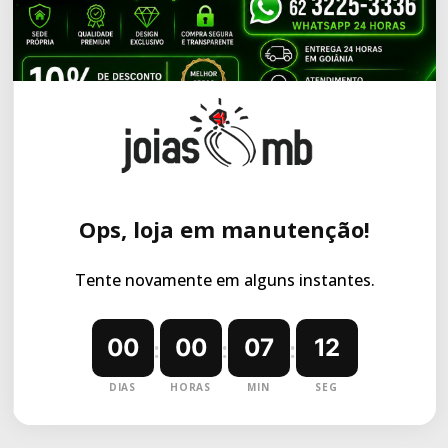
Ops, loja em manutenção!
Tente novamente em alguns instantes.
00
00
07
11
:
:
:
DIAS
HORAS
MIN
SEG