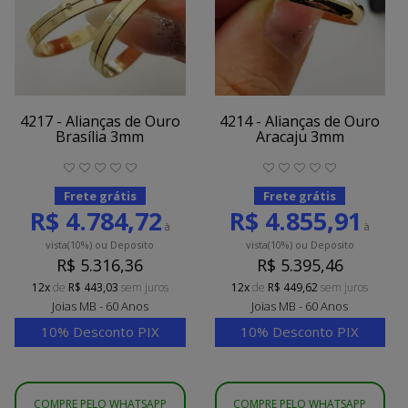
4217 - Alianças de Ouro
4214 - Alianças de Ouro
Brasília 3mm
Aracaju 3mm
Frete grátis
Frete grátis
R$ 4.784,72
R$ 4.855,91
à
à
vista
(10%)
ou Deposito
vista
(10%)
ou Deposito
R$ 5.316,36
R$ 5.395,46
12x
de
R$ 443,03
sem juros
12x
de
R$ 449,62
sem juros
Joias MB - 60 Anos
Joias MB - 60 Anos
10% Desconto PIX
10% Desconto PIX
COMPRE PELO WHATSAPP
COMPRE PELO WHATSAPP