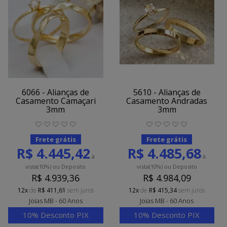
6066 - Alianças de
5610 - Alianças de
Casamento Camaçari
Casamento Andradas
3mm
3mm
Frete grátis
Frete grátis
R$ 4.445,42
R$ 4.485,68
à
à
vista
(10%)
ou Deposito
vista
(10%)
ou Deposito
R$ 4.939,36
R$ 4.984,09
12x
de
R$ 411,61
sem juros
12x
de
R$ 415,34
sem juros
Joias MB - 60 Anos
Joias MB - 60 Anos
10% Desconto PIX
10% Desconto PIX