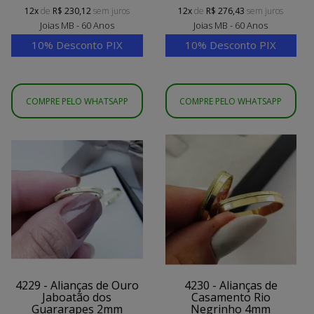
12x
de
R$ 230,12
sem juros
12x
de
R$ 276,43
sem juros
Joias MB - 60 Anos
Joias MB - 60 Anos
10% Desconto PIX
10% Desconto PIX
COMPRE PELO WHATSAPP
COMPRE PELO WHATSAPP
4229 - Alianças de Ouro
4230 - Alianças de
Jaboatão dos
Casamento Rio
Guararapes 2mm
Negrinho 4mm