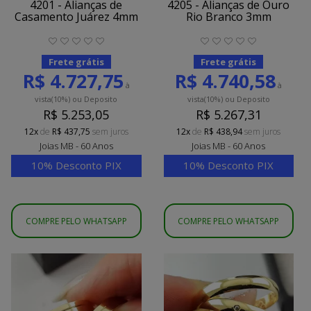
4201 - Alianças de
4205 - Alianças de Ouro
Casamento Juárez 4mm
Rio Branco 3mm
Frete grátis
Frete grátis
R$ 4.727,75
R$ 4.740,58
à
à
vista
(10%)
ou Deposito
vista
(10%)
ou Deposito
R$ 5.253,05
R$ 5.267,31
12x
de
R$ 437,75
sem juros
12x
de
R$ 438,94
sem juros
Joias MB - 60 Anos
Joias MB - 60 Anos
10% Desconto PIX
10% Desconto PIX
COMPRE PELO WHATSAPP
COMPRE PELO WHATSAPP