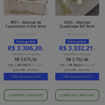
4951 - Alianças de
6025 - Alianças
Casamento Irvine 4mm
Quadradas BH 4mm
Frete grátis
Frete grátis
R$ 3.306,20
R$ 3.332,21
à
à
vista
(10%)
ou Deposito
vista
(10%)
ou Deposito
R$ 3.673,56
R$ 3.702,46
12x
de
R$ 306,13
sem juros
12x
de
R$ 308,54
sem juros
Joias MB - 60 Anos
Joias MB - 60 Anos
10% Desconto PIX
10% Desconto PIX
COMPRE PELO WHATSAPP
COMPRE PELO WHATSAPP