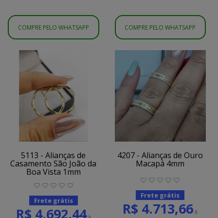
COMPRE PELO WHATSAPP
COMPRE PELO WHATSAPP
5113 - Alianças de
4207 - Alianças de Ouro
Casamento São João da
Macapá 4mm
Boa Vista 1mm
Frete grátis
Frete grátis
R$ 4.713,66
R$ 4.692,44
à
à