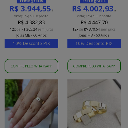
Frete grátis
Frete grátis
R$ 3.944,55
R$ 4.002,93
à
à
vista
(10%)
ou Deposito
vista
(10%)
ou Deposito
R$ 4.382,83
R$ 4.447,70
12x
de
R$ 365,24
sem juros
12x
de
R$ 370,64
sem juros
Joias MB - 60 Anos
Joias MB - 60 Anos
10% Desconto PIX
10% Desconto PIX
COMPRE PELO WHATSAPP
COMPRE PELO WHATSAPP