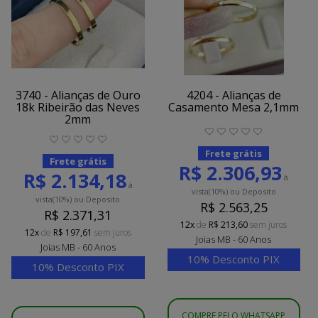
3740 - Alianças de Ouro
4204 - Alianças de
18k Ribeirão das Neves
Casamento Mesa 2,1mm
2mm
Frete grátis
Frete grátis
R$ 2.306,93
R$ 2.134,18
à
à
vista
(10%)
ou Deposito
vista
(10%)
ou Deposito
R$ 2.563,25
R$ 2.371,31
12x
de
R$ 213,60
sem juros
12x
de
R$ 197,61
sem juros
Joias MB - 60 Anos
Joias MB - 60 Anos
10% Desconto PIX
10% Desconto PIX
COMPRE PELO WHATSAPP