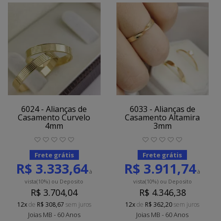
6024 - Alianças de
6033 - Alianças de
Casamento Curvelo
Casamento Altamira
4mm
3mm
Frete grátis
Frete grátis
R$ 3.333,64
R$ 3.911,74
à
à
vista
(10%)
ou Deposito
vista
(10%)
ou Deposito
R$ 3.704,04
R$ 4.346,38
12x
de
R$ 308,67
sem juros
12x
de
R$ 362,20
sem juros
Joias MB - 60 Anos
Joias MB - 60 Anos