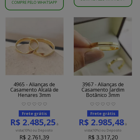
COMPRE PELO WHATSAPP
4965 - Alianças de
3967 - Alianças de
Casamento Alcalá de
Casamento Jardim
Henares 3mm
Botânico 3mm
Frete grátis
Frete grátis
R$ 2.485,25
R$ 2.985,48
à
à
vista
(10%)
ou Deposito
vista
(10%)
ou Deposito
R$ 2.761,39
R$ 3.317,20