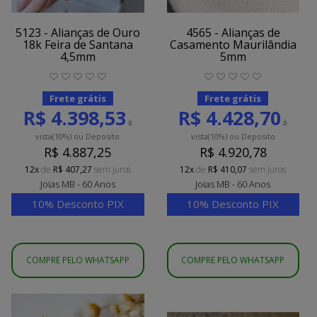
5123 - Alianças de Ouro
4565 - Alianças de
18k Feira de Santana
Casamento Maurilândia
4,5mm
5mm
Frete grátis
Frete grátis
R$ 4.398,53
R$ 4.428,70
à
à
vista
(10%)
ou Deposito
vista
(10%)
ou Deposito
R$ 4.887,25
R$ 4.920,78
12x
de
R$ 407,27
sem juros
12x
de
R$ 410,07
sem juros
Joias MB - 60 Anos
Joias MB - 60 Anos
10% Desconto PIX
10% Desconto PIX
COMPRE PELO WHATSAPP
COMPRE PELO WHATSAPP