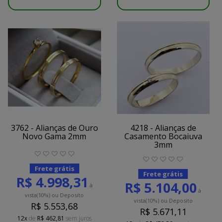
3762 - Alianças de Ouro
4218 - Alianças de
Novo Gama 2mm
Casamento Bocaiuva
3mm
Frete grátis
Frete grátis
R$ 4.998,31
R$ 5.104,00
à
à
vista
(10%)
ou Deposito
vista
(10%)
ou Deposito
R$ 5.553,68
R$ 5.671,11
12x
de
R$ 462,81
sem juros