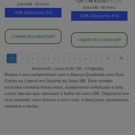
12x
de
R$ 472,59
sem juros
Joias MB - 60 Anos
Joias MB - 60 Anos
10% Desconto PIX
10% Desconto PIX
COMPRE PELO WHATSAPP
COMPRE PELO WHATSAPP
1
2
3
4
5
6
7
8
9
Mostrando 1 para 24 de 195 - 9 Página(s)
Realce o seu compromisso com a
Aliança Quadrada com Dois
Cortes na Lateral em Goiânia
da
Joias MB
. Esse modelo
exclusivo combina linhas retas, acabamento sofisticado e dois
cortes laterais que valorizam o brilho do ouro 18K. Disponível em
ouro amarelo, ouro branco e ouro rosé, é ideal para casamentos,
noivados e bodas.