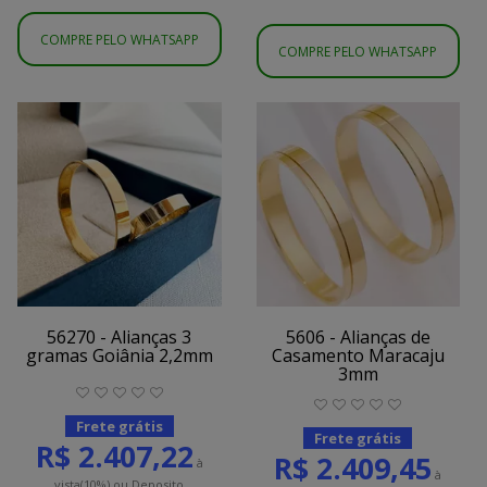
COMPRE PELO WHATSAPP
COMPRE PELO WHATSAPP
56270 - Alianças 3
5606 - Alianças de
gramas Goiânia 2,2mm
Casamento Maracaju
3mm
Frete grátis
Frete grátis
R$ 2.407,22
R$ 2.409,45
à
à
vista
(10%)
ou Deposito