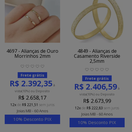
4697 - Alianças de Ouro
4849 - Alianças de
Morrinhos 2mm
Casamento Riverside
2,5mm
Frete grátis
Frete grátis
R$ 2.392,35
R$ 2.406,59
à
à
vista
(10%)
ou Deposito
vista
(10%)
ou Deposito
R$ 2.658,17
R$ 2.673,99
12x
de
R$ 221,51
sem juros
12x
de
R$ 222,83
sem juros
Joias MB - 60 Anos
Joias MB - 60 Anos
10% Desconto PIX
10% Desconto PIX