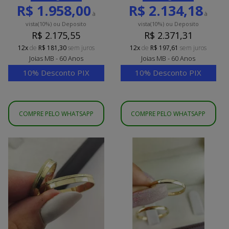
R$ 1.958,00
R$ 2.134,18
à
à
vista
(10%)
ou Deposito
vista
(10%)
ou Deposito
R$ 2.175,55
R$ 2.371,31
12x
de
R$ 181,30
sem juros
12x
de
R$ 197,61
sem juros
Joias MB - 60 Anos
Joias MB - 60 Anos
10% Desconto PIX
10% Desconto PIX
COMPRE PELO WHATSAPP
COMPRE PELO WHATSAPP