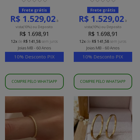
Frete grátis
Frete grátis
R$ 1.529,02
R$ 1.529,02
à
à
vista
(10%)
ou Deposito
vista
(10%)
ou Deposito
R$ 1.698,91
R$ 1.698,91
12x
de
R$ 141,58
sem juros
12x
de
R$ 141,58
sem juros
Joias MB - 60 Anos
Joias MB - 60 Anos
10% Desconto PIX
10% Desconto PIX
COMPRE PELO WHATSAPP
COMPRE PELO WHATSAPP