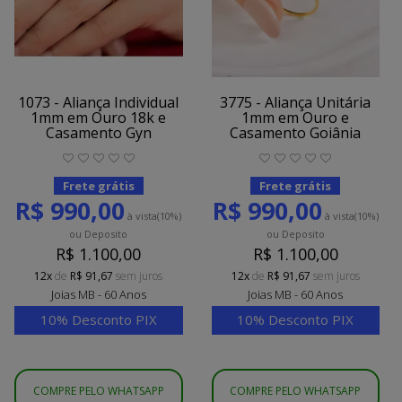
1073 - Aliança Individual
3775 - Aliança Unitária
1mm em Ouro 18k e
1mm em Ouro e
Casamento Gyn
Casamento Goiânia
Frete grátis
Frete grátis
R$ 990,00
R$ 990,00
à vista
(10%)
à vista
(10%)
ou Deposito
ou Deposito
R$ 1.100,00
R$ 1.100,00
12x
de
R$ 91,67
sem juros
12x
de
R$ 91,67
sem juros
Joias MB - 60 Anos
Joias MB - 60 Anos
10% Desconto PIX
10% Desconto PIX
COMPRE PELO WHATSAPP
COMPRE PELO WHATSAPP