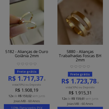
5182 - Alianças de Ouro
5880 - Alianças
Goiânia 2mm
Trabalhadas Foscas BH
2mm
Frete grátis
Frete grátis
R$ 1.717,37
R$ 1.723,78
à
à
vista
(10%)
ou Deposito
vista
(10%)
ou Deposito
R$ 1.908,19
R$ 1.915,31
12x
de
R$ 159,02
sem juros
12x
de
R$ 159,61
sem juros
Joias MB - 60 Anos
Joias MB - 60 Anos
10% Desconto PIX