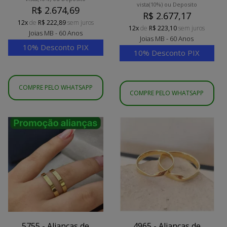
vista
(10%)
ou Deposito
R$ 2.674,69
R$ 2.677,17
12x
de
R$ 222,89
sem juros
12x
de
R$ 223,10
sem juros
Joias MB - 60 Anos
Joias MB - 60 Anos
10% Desconto PIX
10% Desconto PIX
COMPRE PELO WHATSAPP
COMPRE PELO WHATSAPP
5755 - Alianças de
4965 - Alianças de