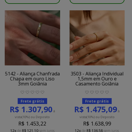
5142 - Aliança Chanfrada
3503 - Aliança Individual
Chapa em ouro Liso
1,5mm em Ouro e
3mm Goiânia
Casamento Goiânia
Frete grátis
Frete grátis
R$ 1.307,90
R$ 1.475,09
à
à
vista
(10%)
ou Deposito
vista
(10%)
ou Deposito
R$ 1.453,22
R$ 1.638,99
12x
de
R$ 121,10
sem juros
12x
de
R$ 136,58
sem juros