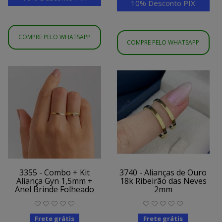
10% Desconto PIX
COMPRE PELO WHATSAPP
COMPRE PELO WHATSAPP
3355 - Combo + Kit
3740 - Alianças de Ouro
Aliança Gyn 1,5mm +
18k Ribeirão das Neves
Anel Brinde Folheado
2mm
Frete grátis
Frete grátis