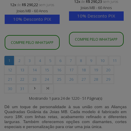
12x
de
R$ 290,23
sem juros
12x
de
R$ 290,22
sem juros
Joias MB - 60 Anos
Joias MB - 60 Anos
10% Desconto PIX
10% Desconto PIX
COMPRE PELO WHATSAPP
COMPRE PELO WHATSAPP
1
2
3
4
5
6
7
8
9
10
11
12
13
14
15
16
17
18
19
20
21
22
23
24
25
26
27
28
29
30
31
Mostrando 1 para 24 de 1220 - 51 Página(s)
Dê um toque de personalidade à sua união com as
Alianças
Quadradas Goiânia
da
Joias MB
. Cada modelo é fabricado em
ouro 18K com linhas retas, acabamento refinado e diferentes
larguras. Também oferecemos opções com diamantes, cortes
especiais e personalização para criar uma joia única.