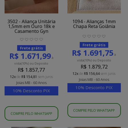
3502 - Aliança Unitária
1094 - Alianças 1mm
1,5mm em Ouro 18k e
Chapa Reta Goiânia
Casamento Gyn
Frete grátis
Frete grátis
R$ 1.691,75
R$ 1.671,99
à
à
vista
(10%)
ou Deposito
vista
(10%)
ou Deposito
R$ 1.879,72
R$ 1.857,77
12x
de
R$ 156,64
sem juros
12x
de
R$ 154,81
sem juros
Joias MB - 60 Anos
Joias MB - 60 Anos
10% Desconto PIX
10% Desconto PIX
COMPRE PELO WHATSAPP
COMPRE PELO WHATSAPP