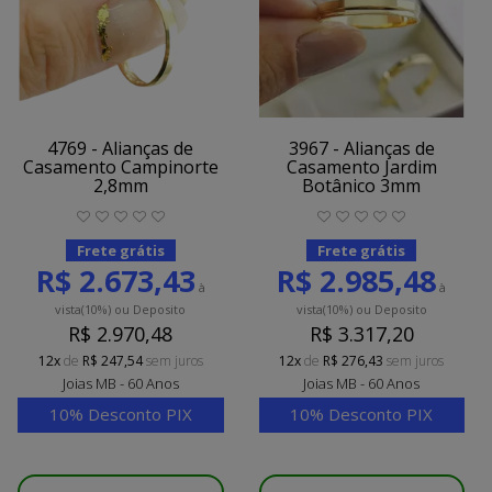
4769 - Alianças de
3967 - Alianças de
Casamento Campinorte
Casamento Jardim
2,8mm
Botânico 3mm
Frete grátis
Frete grátis
R$ 2.673,43
R$ 2.985,48
à
à
vista
(10%)
ou Deposito
vista
(10%)
ou Deposito
R$ 2.970,48
R$ 3.317,20
12x
de
R$ 247,54
sem juros
12x
de
R$ 276,43
sem juros
Joias MB - 60 Anos
Joias MB - 60 Anos
10% Desconto PIX
10% Desconto PIX