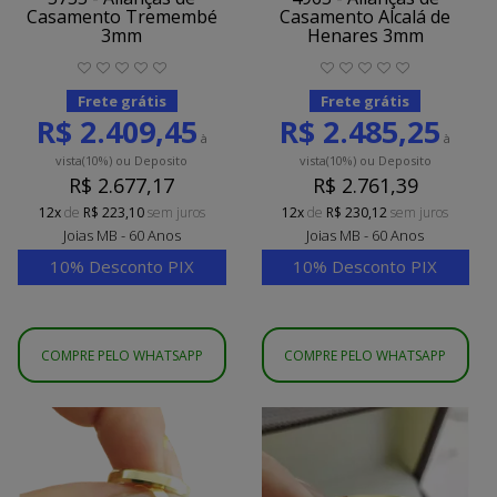
Casamento Tremembé
Casamento Alcalá de
3mm
Henares 3mm
Frete grátis
Frete grátis
R$ 2.409,45
R$ 2.485,25
à
à
vista
(10%)
ou Deposito
vista
(10%)
ou Deposito
R$ 2.677,17
R$ 2.761,39
12x
de
R$ 223,10
sem juros
12x
de
R$ 230,12
sem juros
Joias MB - 60 Anos
Joias MB - 60 Anos
10% Desconto PIX
10% Desconto PIX
COMPRE PELO WHATSAPP
COMPRE PELO WHATSAPP