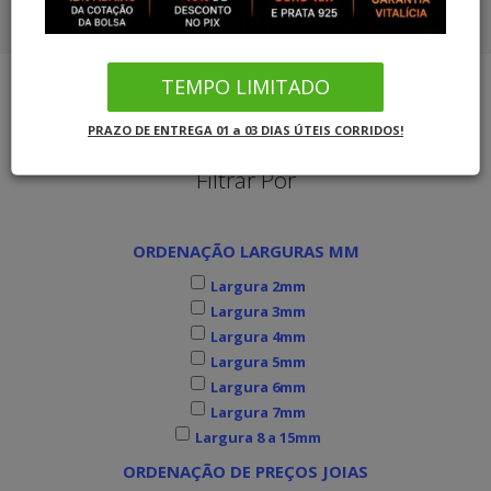
COMBO ALIANÇAS OURO SOLITÁRIO
CORDÕES OURO 18K
COMBO ALIANÇAS PRATA SOLITÁRIO
TEMPO LIMITADO
PULSEIRAS OURO
Joias MB Loja Oficial
Alianças de Noivado
Alianças Quadradas
PRAZO DE ENTREGA 01 a 03 DIAS ÚTEIS CORRIDOS!
COMBO ALIANÇAS OURO SOLITÁRIO
Filtrar Por
COMBO ALIANÇAS PRATA SOLITÁRIO
ORDENAÇÃO LARGURAS MM
INFORMAÇÕES
Largura 2mm
Largura 3mm
Largura 4mm
Largura 5mm
Largura 6mm
Largura 7mm
Largura 8 a 15mm
ORDENAÇÃO DE PREÇOS JOIAS