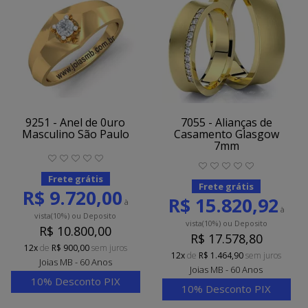
9251 - Anel de 0uro
7055 - Alianças de
Masculino São Paulo
Casamento Glasgow
7mm
Frete grátis
Frete grátis
R$ 9.720,00
R$ 15.820,92
à
à
vista
(10%)
ou Deposito
vista
(10%)
ou Deposito
R$ 10.800,00
R$ 17.578,80
12x
de
R$ 900,00
sem juros
12x
de
R$ 1.464,90
sem juros
Joias MB - 60 Anos
Joias MB - 60 Anos
10% Desconto PIX
10% Desconto PIX