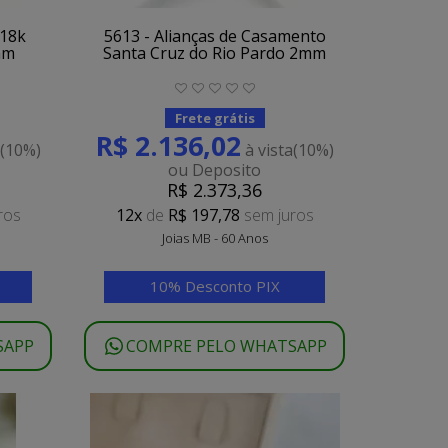
 18k
5613 - Alianças de Casamento
mm
Santa Cruz do Rio Pardo 2mm
Frete grátis
R$ 2.136,02
a
(10%)
à vista
(10%)
ou Deposito
R$ 2.373,36
ros
12x
de
R$ 197,78
sem juros
Joias MB - 60 Anos
10% Desconto PIX
SAPP
COMPRE PELO WHATSAPP