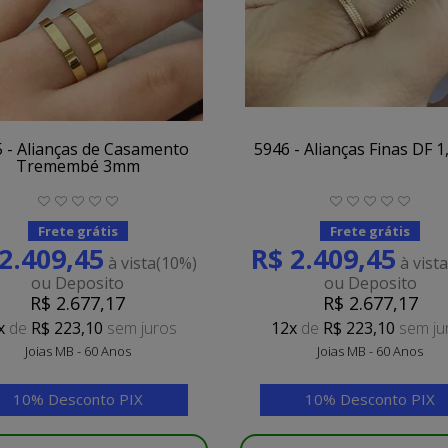
 - Alianças de Casamento
5946 - Alianças Finas DF 
Tremembé 3mm
Frete grátis
Frete grátis
2.409,45
R$ 2.409,45
à vista
(10%)
à vist
ou Deposito
ou Deposito
R$ 2.677,17
R$ 2.677,17
x
de
R$ 223,10
sem juros
12x
de
R$ 223,10
sem ju
Joias MB - 60 Anos
Joias MB - 60 Anos
10% Desconto PIX
10% Desconto PIX