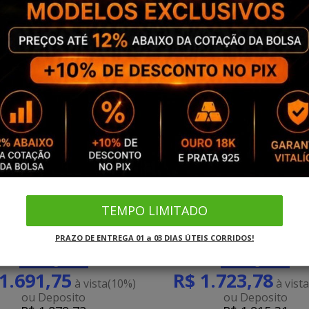
- Alianças 1mm Chapa Reta
3799 - Alianças de Ouro Cri
TEMPO LIMITADO
Goiânia
1,2mm
PRAZO DE ENTREGA 01 a 03 DIAS ÚTEIS CORRIDOS!
Frete grátis
Frete grátis
1.691,75
R$ 1.723,78
à vista
(10%)
à vist
ou Deposito
ou Deposito