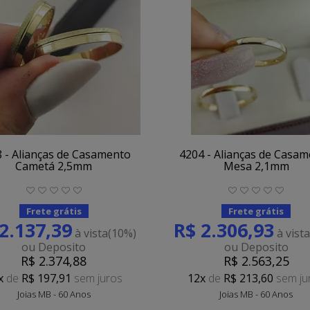
 - Alianças de Casamento
4204 - Alianças de Casa
Cametá 2,5mm
Mesa 2,1mm
Frete grátis
Frete grátis
2.137,39
R$ 2.306,93
à vista
(10%)
à vist
ou Deposito
ou Deposito
R$ 2.374,88
R$ 2.563,25
x
de
R$ 197,91
sem juros
12x
de
R$ 213,60
sem ju
Joias MB - 60 Anos
Joias MB - 60 Anos