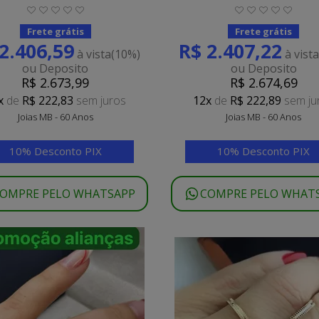
Frete grátis
Frete grátis
2.406,59
R$ 2.407,22
à vista
(10%)
à vist
ou Deposito
ou Deposito
R$ 2.673,99
R$ 2.674,69
x
de
R$ 222,83
sem juros
12x
de
R$ 222,89
sem ju
Joias MB - 60 Anos
Joias MB - 60 Anos
10% Desconto PIX
10% Desconto PIX
OMPRE PELO WHATSAPP
COMPRE PELO WHAT