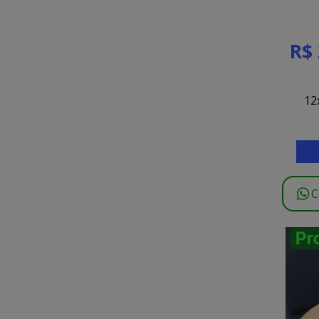
R$ 
12
C