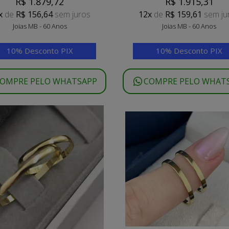
R$ 1.879,72
R$ 1.915,31
x
de
R$ 156,64
sem juros
12x
de
R$ 159,61
sem ju
Joias MB - 60 Anos
Joias MB - 60 Anos
10% Desconto PIX
10% Desconto PIX
OMPRE PELO WHATSAPP
COMPRE PELO WHAT