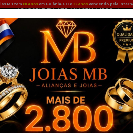
oias MB tem
60 Anos
em Goiânia-GO e
22 anos
vendendo pela intern
✅ TEMOS 22 ANOS VENDAS INTERNET ✅
Fale Conosco
Minha
Promoção para compras à vista com
10%
no Pix e Depósito!
TO
ALIANÇAS DE NOIVADO
ALIANÇAS DE PRATA
A
RO 18K
PULSEIRAS OURO
COMBO ALIANÇAS OURO SOLITÁ
lássicas
Visualizar: