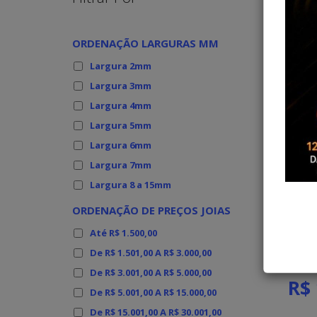
ORDENAÇÃO LARGURAS MM
Largura 2mm
Largura 3mm
Largura 4mm
Largura 5mm
Largura 6mm
Largura 7mm
Largura 8 a 15mm
1094 
ORDENAÇÃO DE PREÇOS JOIAS
Até R$ 1.500,00
De R$ 1.501,00 A R$ 3.000,00
De R$ 3.001,00 A R$ 5.000,00
R$ 
De R$ 5.001,00 A R$ 15.000,00
De R$ 15.001,00 A R$ 30.001,00