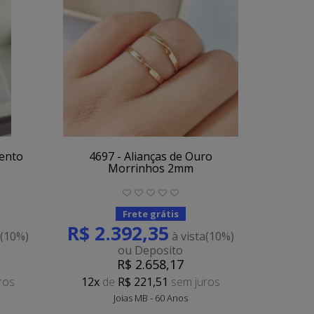
mento
4697 - Alianças de Ouro
Morrinhos 2mm
Frete grátis
R$ 2.392,35
a
(10%)
à vista
(10%)
ou Deposito
R$ 2.658,17
ros
12x
de
R$ 221,51
sem juros
Joias MB - 60 Anos