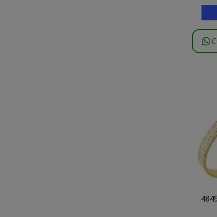
C
4849