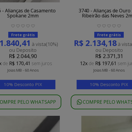
 - Alianças de Casamento
3740 - Alianças de Ouro
Spokane 2mm
Ribeirão das Neves 2
Frete grátis
Frete grátis
1.840,41
R$ 2.134,18
à vista
(10%)
à vist
ou Deposito
ou Deposito
R$ 2.044,90
R$ 2.371,31
x
de
R$ 170,41
sem juros
12x
de
R$ 197,61
sem ju
Joias MB - 60 Anos
Joias MB - 60 Anos
10% Desconto PIX
10% Desconto PIX
OMPRE PELO WHATSAPP
COMPRE PELO WHAT