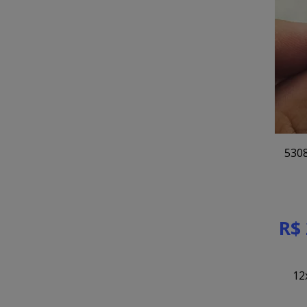
5308
R$ 
12