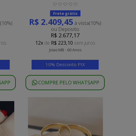
Frete grátis
R$ 2.409,45
a
(10%)
à vista
(10%)
ou Deposito
R$ 2.677,17
ros
12x
de
R$ 223,10
sem juros
Joias MB - 60 Anos
10% Desconto PIX
SAPP
COMPRE PELO WHATSAPP