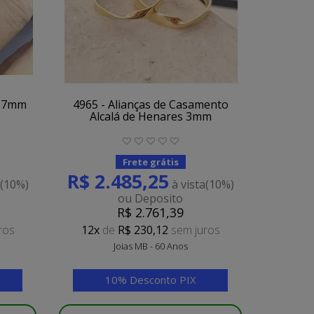
1,7mm
4965 - Alianças de Casamento
Alcalá de Henares 3mm
Frete grátis
R$ 2.485,25
a
(10%)
à vista
(10%)
ou Deposito
R$ 2.761,39
ros
12x
de
R$ 230,12
sem juros
Joias MB - 60 Anos
10% Desconto PIX