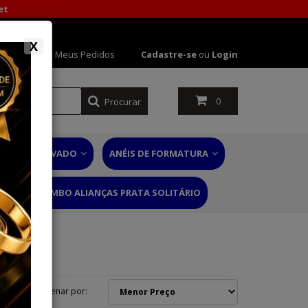
et
X
 Conta
Meus Pedidos
Cadastre-se
ou
Login
Procurar
0
NÉIS DE NOIVADO
ANÉIS DE FORMATURA
RIO
COMBO ALIANÇAS PRATA SOLITÁRIO
Ordenar por: