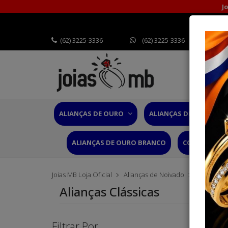
J
(62) 3225-3336
(62) 3225-3336
ALIANÇAS DE OURO
ALIANÇAS DE CASAMEN
ALIANÇAS DE OURO BRANCO
CORDÕES OU
Joias MB Loja Oficial
Alianças de Noivado
Alianças C
Alianças Clássicas
Filtrar Por