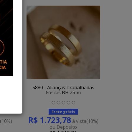
stalina
5880 - Alianças Trabalhadas
Foscas BH 2mm
Frete grátis
R$ 1.723,78
a
(10%)
à vista
(10%)
ou Deposito