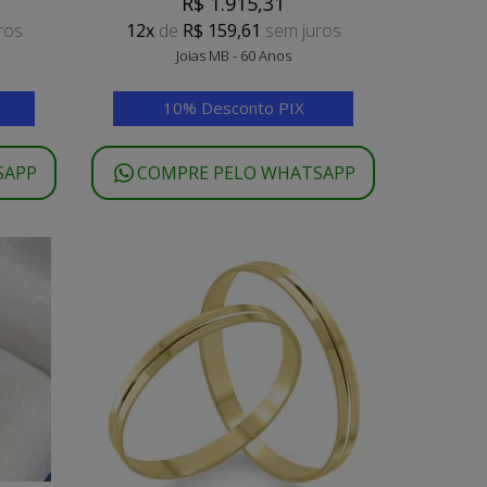
R$ 1.915,31
ros
12x
de
R$ 159,61
sem juros
Joias MB - 60 Anos
10% Desconto PIX
SAPP
COMPRE PELO WHATSAPP