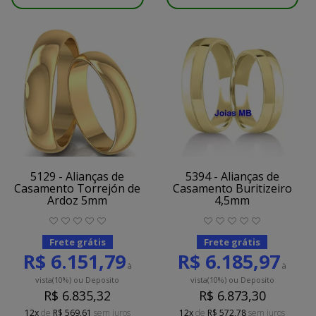
5129 - Alianças de
5394 - Alianças de
Casamento Torrejón de
Casamento Buritizeiro
Ardoz 5mm
4,5mm
Frete grátis
Frete grátis
R$ 6.151,79
R$ 6.185,97
à
à
vista
(10%)
ou Deposito
vista
(10%)
ou Deposito
R$ 6.835,32
R$ 6.873,30
12x
de
R$ 569,61
sem juros
12x
de
R$ 572,78
sem juros