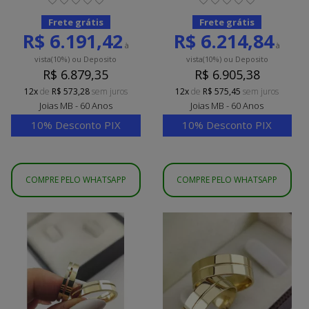
Frete grátis
Frete grátis
R$ 6.191,42
R$ 6.214,84
à
à
vista
(10%)
ou Deposito
vista
(10%)
ou Deposito
R$ 6.879,35
R$ 6.905,38
12x
de
R$ 573,28
sem juros
12x
de
R$ 575,45
sem juros
Joias MB - 60 Anos
Joias MB - 60 Anos
10% Desconto PIX
10% Desconto PIX
COMPRE PELO WHATSAPP
COMPRE PELO WHATSAPP