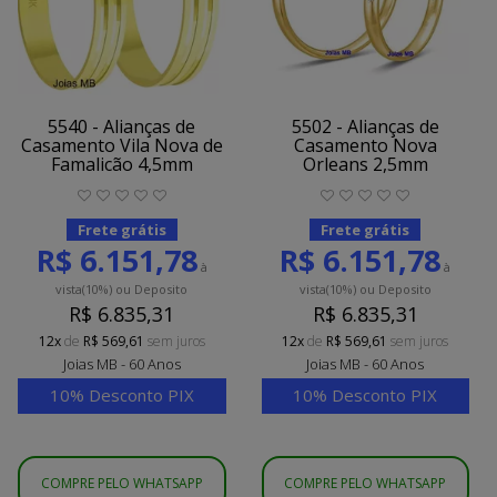
5540 - Alianças de
5502 - Alianças de
Casamento Vila Nova de
Casamento Nova
Famalicão 4,5mm
Orleans 2,5mm
Frete grátis
Frete grátis
R$ 6.151,78
R$ 6.151,78
à
à
vista
(10%)
ou Deposito
vista
(10%)
ou Deposito
R$ 6.835,31
R$ 6.835,31
12x
de
R$ 569,61
sem juros
12x
de
R$ 569,61
sem juros
Joias MB - 60 Anos
Joias MB - 60 Anos
10% Desconto PIX
10% Desconto PIX
COMPRE PELO WHATSAPP
COMPRE PELO WHATSAPP