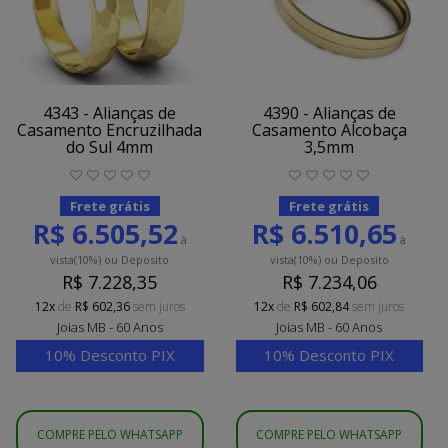
4343 - Alianças de
4390 - Alianças de
Casamento Encruzilhada
Casamento Alcobaça
do Sul 4mm
3,5mm
Frete grátis
Frete grátis
R$ 6.505,52
R$ 6.510,65
à
à
vista
(10%)
ou Deposito
vista
(10%)
ou Deposito
R$ 7.228,35
R$ 7.234,06
12x
de
R$ 602,36
sem juros
12x
de
R$ 602,84
sem juros
Joias MB - 60 Anos
Joias MB - 60 Anos
10% Desconto PIX
10% Desconto PIX
COMPRE PELO WHATSAPP
COMPRE PELO WHATSAPP