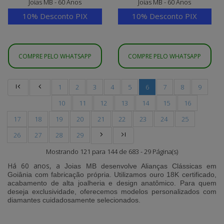
Joias MB - 60 Anos
Joias MB - 60 Anos
10% Desconto PIX
10% Desconto PIX
COMPRE PELO WHATSAPP
COMPRE PELO WHATSAPP
1
2
3
4
5
6
7
8
9
10
11
12
13
14
15
16
17
18
19
20
21
22
23
24
25
26
27
28
29
Mostrando 121 para 144 de 683 - 29 Página(s)
Há 60 anos, a
Joias MB
desenvolve
Alianças Clássicas em
Goiânia
com fabricação própria. Utilizamos ouro 18K certificado,
acabamento de alta joalheria e design anatômico. Para quem
deseja exclusividade, oferecemos modelos personalizados com
diamantes cuidadosamente selecionados.