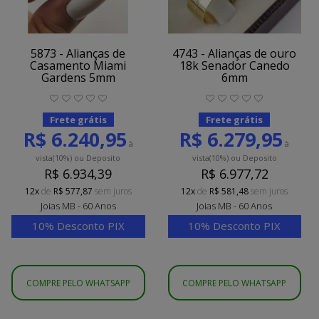
5873 - Alianças de
4743 - Alianças de ouro
Casamento Miami
18k Senador Canedo
Gardens 5mm
6mm
Frete grátis
Frete grátis
R$ 6.240,95
R$ 6.279,95
à
à
vista
(10%)
ou Deposito
vista
(10%)
ou Deposito
R$ 6.934,39
R$ 6.977,72
12x
de
R$ 577,87
sem juros
12x
de
R$ 581,48
sem juros
Joias MB - 60 Anos
Joias MB - 60 Anos
10% Desconto PIX
10% Desconto PIX
COMPRE PELO WHATSAPP
COMPRE PELO WHATSAPP