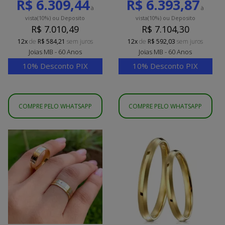
R$ 6.309,44
R$ 6.393,87
à
à
vista
(10%)
ou Deposito
vista
(10%)
ou Deposito
R$ 7.010,49
R$ 7.104,30
12x
de
R$ 584,21
sem juros
12x
de
R$ 592,03
sem juros
Joias MB - 60 Anos
Joias MB - 60 Anos
10% Desconto PIX
10% Desconto PIX
COMPRE PELO WHATSAPP
COMPRE PELO WHATSAPP