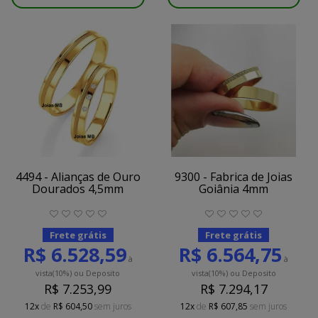
4494 - Alianças de Ouro
9300 - Fabrica de Joias
Dourados 4,5mm
Goiânia 4mm
Frete grátis
Frete grátis
R$ 6.528,59
R$ 6.564,75
à
à
vista
(10%)
ou Deposito
vista
(10%)
ou Deposito
R$ 7.253,99
R$ 7.294,17
12x
de
R$ 604,50
sem juros
12x
de
R$ 607,85
sem juros