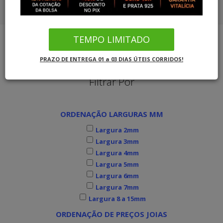
COMBO ALIANÇAS OURO SOLITÁRIO
CORDÕES OURO 18K
COMBO ALIANÇAS PRATA SOLITÁRIO
TEMPO LIMITADO
PULSEIRAS OURO
Joias MB Loja Oficial
Alianças de Noivado
Alianças Clássicas
PRAZO DE ENTREGA 01 a 03 DIAS ÚTEIS CORRIDOS!
COMBO ALIANÇAS OURO SOLITÁRIO
Filtrar Por
COMBO ALIANÇAS PRATA SOLITÁRIO
ORDENAÇÃO LARGURAS MM
INFORMAÇÕES
Largura 2mm
Largura 3mm
Largura 4mm
Largura 5mm
Largura 6mm
Largura 7mm
Largura 8 a 15mm
ORDENAÇÃO DE PREÇOS JOIAS