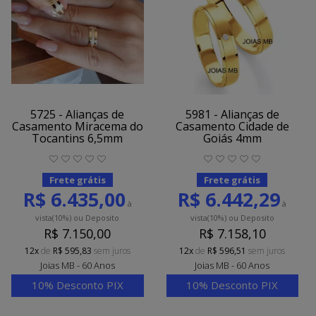
5725 - Alianças de
5981 - Alianças de
Casamento Miracema do
Casamento Cidade de
Tocantins 6,5mm
Goiás 4mm
Frete grátis
Frete grátis
R$ 6.435,00
R$ 6.442,29
à
à
vista
(10%)
ou Deposito
vista
(10%)
ou Deposito
R$ 7.150,00
R$ 7.158,10
12x
de
R$ 595,83
sem juros
12x
de
R$ 596,51
sem juros
Joias MB - 60 Anos
Joias MB - 60 Anos
10% Desconto PIX
10% Desconto PIX