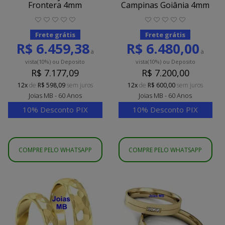
Frontera 4mm
Campinas Goiânia 4mm
Frete grátis
Frete grátis
R$ 6.459,38
R$ 6.480,00
à
à
vista
(10%)
ou Deposito
vista
(10%)
ou Deposito
R$ 7.177,09
R$ 7.200,00
12x
de
R$ 598,09
sem juros
12x
de
R$ 600,00
sem juros
Joias MB - 60 Anos
Joias MB - 60 Anos
10% Desconto PIX
10% Desconto PIX
COMPRE PELO WHATSAPP
COMPRE PELO WHATSAPP