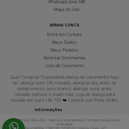
Whatsapp Joias MB
Mapa do Site
MINHA CONTA
Entre em Contato
Meus Dados
Meus Pedidos
Rastrear Encomenda
Lista de Casamento
Quer Comprar? Especialista aliança de casamento! Aqui
ter: aliança ouro 18k, noivado, aliança prata, anéis de
compromisso, ouro branco, alianças ouro, anéis
noivado, namoro e muito mais. Loja de aliança para
noivado em ouro 18k 750 ❤️ Compre com Frete Grátis.
Informações
Joias MB Loja Oficial 2026 - Todos os direitos reservados. Conheça nossa política de
privacidade
Marcio Barbosa - CNPJ: 080.739.985-09 / Goiânia / Goiás - GO