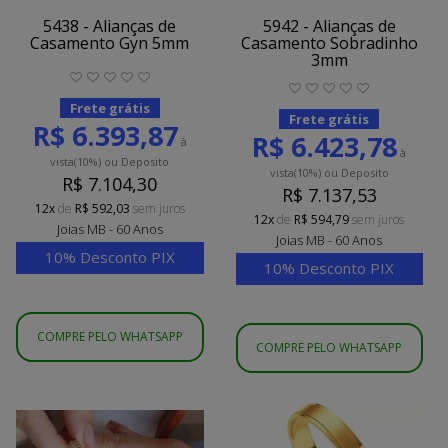
5438 - Alianças de
5942 - Alianças de
Casamento Gyn 5mm
Casamento Sobradinho
3mm
Frete grátis
Frete grátis
R$ 6.393,87
R$ 6.423,78
à
à
vista
(10%)
ou Deposito
vista
(10%)
ou Deposito
R$ 7.104,30
R$ 7.137,53
12x
de
R$ 592,03
sem juros
12x
de
R$ 594,79
sem juros
Joias MB - 60 Anos
Joias MB - 60 Anos
10% Desconto PIX
10% Desconto PIX
COMPRE PELO WHATSAPP
COMPRE PELO WHATSAPP