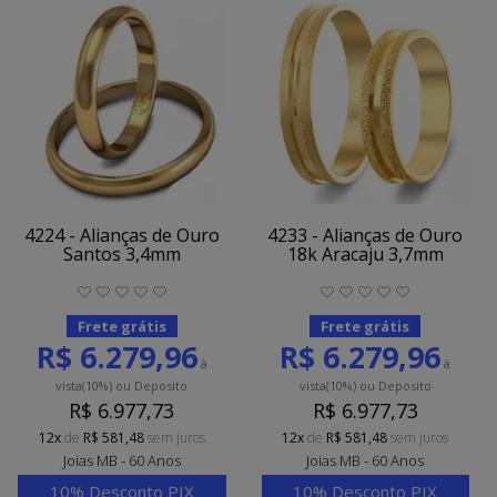
4224 - Alianças de Ouro
4233 - Alianças de Ouro
Santos 3,4mm
18k Aracaju 3,7mm
Frete grátis
Frete grátis
R$ 6.279,96
R$ 6.279,96
à
à
vista
(10%)
ou Deposito
vista
(10%)
ou Deposito
R$ 6.977,73
R$ 6.977,73
12x
de
R$ 581,48
sem juros
12x
de
R$ 581,48
sem juros
Joias MB - 60 Anos
Joias MB - 60 Anos
10% Desconto PIX
10% Desconto PIX