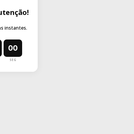
utenção!
 instantes.
00
:
SEG