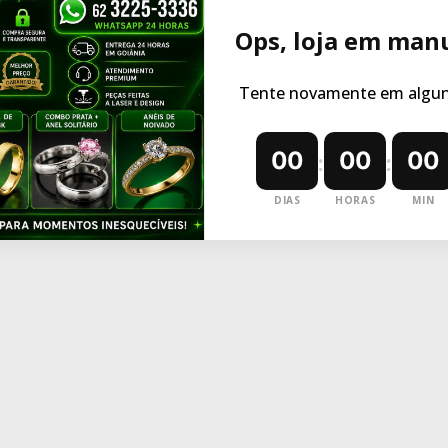
Ops, loja em man
Tente novamente em alguns
00
00
00
:
:
DIAS
HORAS
MIN