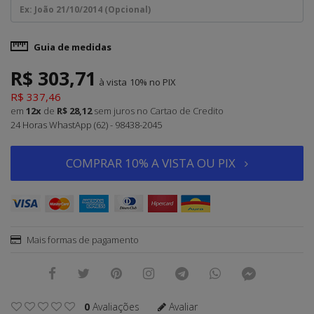
Guia de medidas
R$ 303,71
à vista
10%
R$ 337,46
em
12x
de
R$ 28,12
sem juros
no Cartao de Credito
24 Horas WhastApp (62) - 98438-2045
COMPRAR 10% A VISTA OU PIX
Mais formas de pagamento
0
Avaliações
Avaliar