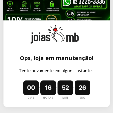
Ops, loja em manutenção!
Tente novamente em alguns instantes.
00
16
52
26
:
:
:
DIAS
HORAS
MIN
SEG