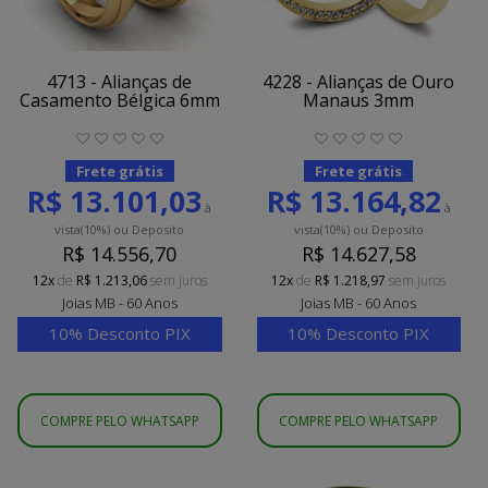
4713 - Alianças de
4228 - Alianças de Ouro
Casamento Bélgica 6mm
Manaus 3mm
Frete grátis
Frete grátis
R$ 13.101,03
R$ 13.164,82
à
à
vista
(10%)
ou Deposito
vista
(10%)
ou Deposito
R$ 14.556,70
R$ 14.627,58
12x
de
R$ 1.213,06
sem juros
12x
de
R$ 1.218,97
sem juros
Joias MB - 60 Anos
Joias MB - 60 Anos
10% Desconto PIX
10% Desconto PIX
COMPRE PELO WHATSAPP
COMPRE PELO WHATSAPP