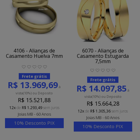
4106 - Alianças de
6070 - Alianças de
Casamento Huelva 7mm
Casamento Estugarda
7,5mm
Frete grátis
Frete grátis
R$ 13.969,69
R$ 14.097,85
à
à
vista
(10%)
ou Deposito
vista
(10%)
ou Deposito
R$ 15.521,88
R$ 15.664,28
12x
de
R$ 1.293,49
sem juros
12x
de
R$ 1.305,36
sem juros
Joias MB - 60 Anos
Joias MB - 60 Anos
10% Desconto PIX
10% Desconto PIX