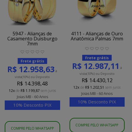
5947 - Alianças de
4111 - Alianças de Ouro
Casamento Duisburgo
Anatômica Palmas 7mm
7mm
Frete grátis
Frete grátis
R$ 12.987,11
R$ 12.958,63
à
à
vista
(10%)
ou Deposito
vista
(10%)
ou Deposito
R$ 14.430,12
R$ 14.398,48
12x
de
R$ 1.202,51
sem juros
12x
de
R$ 1.199,87
sem juros
Joias MB - 60 Anos
Joias MB - 60 Anos
10% Desconto PIX
10% Desconto PIX
COMPRE PELO WHATSAPP
COMPRE PELO WHATSAPP