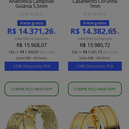
Anatômica Campinas
Casamento Corunha
Goiânia 5,5mm
7mm
Frete grátis
Frete grátis
R$ 14.371,26
R$ 14.382,65
à
à
vista
(10%)
ou Deposito
vista
(10%)
ou Deposito
R$ 15.968,07
R$ 15.980,72
12x
de
R$ 1.330,67
sem juros
12x
de
R$ 1.331,73
sem juros
Joias MB - 60 Anos
Joias MB - 60 Anos
10% Desconto PIX
10% Desconto PIX
COMPRE PELO WHATSAPP
COMPRE PELO WHATSAPP