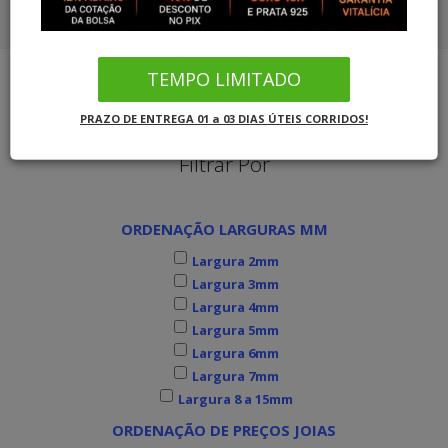
COMBO ALIANÇAS OURO SOLITÁRIO
CORDÕES OURO 18K
COMBO ALIANÇAS PRATA SOLITÁRIO
TEMPO LIMITADO
PULSEIRAS OURO
Joias MB Loja Oficial
Alianças de Ouro
Alianças Anatômicas
PRAZO DE ENTREGA 01 a 03 DIAS ÚTEIS CORRIDOS!
COMBO ALIANÇAS OURO SOLITÁRIO
Filtrar Por
COMBO ALIANÇAS PRATA SOLITÁRIO
ORDENAÇÃO LARGURAS MM
INFORMAÇÕES
Largura 2mm
Largura 3mm
Largura 4mm
Largura 5mm
Largura 6mm
Largura 7mm
Largura 8 a 15mm
ORDENAÇÃO DE PREÇOS JOIAS