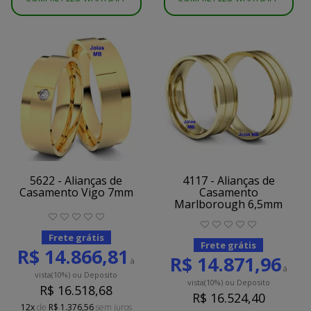
5622 - Alianças de
4117 - Alianças de
Casamento Vigo 7mm
Casamento
Marlborough 6,5mm
Frete grátis
Frete grátis
R$ 14.866,81
R$ 14.871,96
à
à
vista
(10%)
ou Deposito
vista
(10%)
ou Deposito
R$ 16.518,68
R$ 16.524,40
12x
de
R$ 1.376,56
sem juros