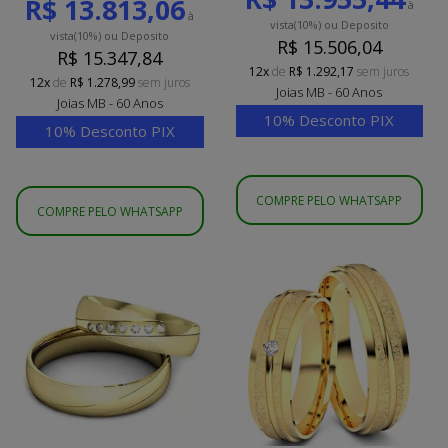
R$ 13.813,06
à
à
vista
(10%)
ou Deposito
vista
(10%)
ou Deposito
R$ 15.506,04
R$ 15.347,84
12x
de
R$ 1.292,17
sem juros
12x
de
R$ 1.278,99
sem juros
Joias MB - 60 Anos
Joias MB - 60 Anos
10% Desconto PIX
10% Desconto PIX
COMPRE PELO WHATSAPP
COMPRE PELO WHATSAPP