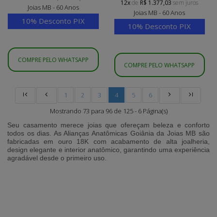
12x
de
R$ 1.377,03
sem juros
Joias MB - 60 Anos
Joias MB - 60 Anos
10% Desconto PIX
10% Desconto PIX
COMPRE PELO WHATSAPP
COMPRE PELO WHATSAPP
1
2
3
4
5
6
Mostrando 73 para 96 de 125 - 6 Página(s)
Seu casamento merece joias que ofereçam beleza e conforto
todos os dias. As
Alianças Anatômicas Goiânia
da
Joias MB
são
fabricadas em ouro 18K com acabamento de alta joalheria,
design elegante e interior anatômico, garantindo uma experiência
agradável desde o primeiro uso.