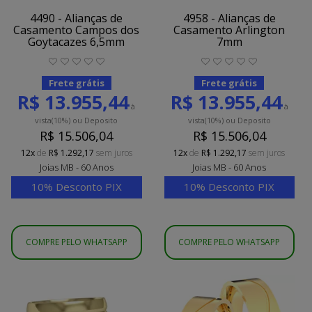
4490 - Alianças de
4958 - Alianças de
Casamento Campos dos
Casamento Arlington
Goytacazes 6,5mm
7mm
Frete grátis
Frete grátis
R$ 13.955,44
R$ 13.955,44
à
à
vista
(10%)
ou Deposito
vista
(10%)
ou Deposito
R$ 15.506,04
R$ 15.506,04
12x
de
R$ 1.292,17
sem juros
12x
de
R$ 1.292,17
sem juros
Joias MB - 60 Anos
Joias MB - 60 Anos
10% Desconto PIX
10% Desconto PIX
COMPRE PELO WHATSAPP
COMPRE PELO WHATSAPP