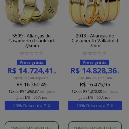
5599 - Alianças de
2013 - Alianças de
Casamento Frankfurt
Casamento Valladolid
7,5mm
7mm
Frete grátis
Frete grátis
R$ 14.724,41
R$ 14.828,36
à
à
vista
(10%)
ou Deposito
vista
(10%)
ou Deposito
R$ 16.360,45
R$ 16.475,95
12x
de
R$ 1.363,37
sem juros
12x
de
R$ 1.373,00
sem juros
Joias MB - 60 Anos
Joias MB - 60 Anos
10% Desconto PIX
10% Desconto PIX
COMPRE PELO WHATSAPP
COMPRE PELO WHATSAPP