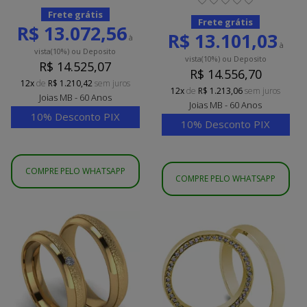
Frete grátis
Frete grátis
R$ 13.072,56
R$ 13.101,03
à
à
vista
(10%)
ou Deposito
vista
(10%)
ou Deposito
R$ 14.525,07
R$ 14.556,70
12x
de
R$ 1.210,42
sem juros
12x
de
R$ 1.213,06
sem juros
Joias MB - 60 Anos
Joias MB - 60 Anos
10% Desconto PIX
10% Desconto PIX
COMPRE PELO WHATSAPP
COMPRE PELO WHATSAPP