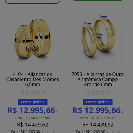
4104 - Alianças de
7053 - Alianças de Ouro
Casamento Des Moines
Anatômica Campo
6,5mm
Grande 6mm
Frete grátis
Frete grátis
R$ 12.995,66
R$ 12.995,66
à
à
vista
(10%)
ou Deposito
vista
(10%)
ou Deposito
R$ 14.439,62
R$ 14.439,62
12x
de
R$ 1.203,30
sem juros
12x
de
R$ 1.203,30
sem juros