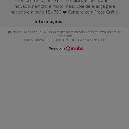
compromisso, ouro branco, alianças ouro, anéis
noivado, namoro e muito mais. Loja de aliança para
noivado em ouro 18k 750 ❤️ Compre com Frete Grátis.
Informações
Joias MB Loja Oficial 2026 - Todos os direitos reservados. Conheça nossa política de
privacidade
Marcio Barbosa - CNPJ: 080.739.985-09 / Goiânia / Goiás - GO
T
ecnol
o
gia