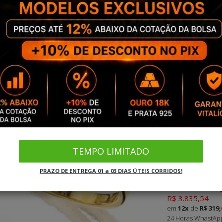
Aro
10
11
1
20
21
2
30
31
3
40
Guia de me
TEMPO LIMITADO
FRETE GRÁTIS
PRAZO DE ENTREGA 01 a 03 DIAS ÚTEIS CORRIDOS!
R$ 3.451
R$ 3.835,54
em
12x
de
R$ 319,
24 Horas WhastApp 