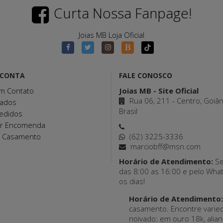
Curta Nossa Fanpage!
Joias MB Loja Oficial
 CONTA
FALE CONOSCO
m Contato
Joias MB - Site Oficial
Rua 06, 211 - Centro, Goiâ
ados
Brasil
edidos
ar Encomenda
e Casamento
(62) 3225-3336
marciobff@msn.com
Horário de Atendimento:
Se
das 8:00 as 16:00 e pelo Wha
os dias!
Horário de Atendimento:
casamento. Encontre varie
noivado: em ouro 18k, alian