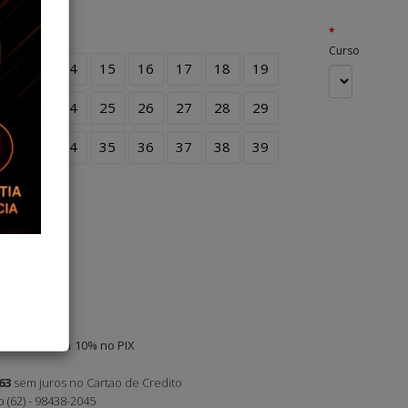
Curso
2
13
14
15
16
17
18
19
2
23
24
25
26
27
28
29
2
33
34
35
36
37
38
39
didas
,99
à vista
10%
63
sem juros
no Cartao de Credito
(62) - 98438-2045