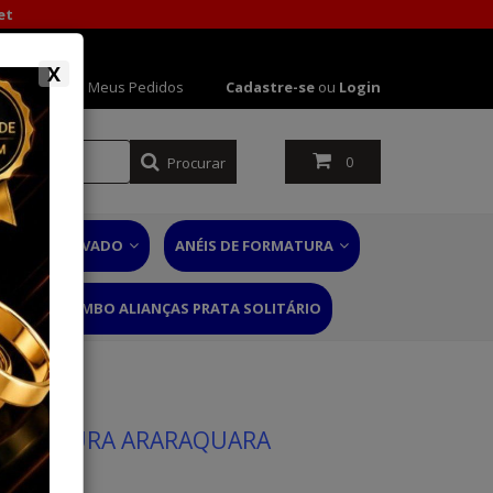
et
X
 Conta
Meus Pedidos
Cadastre-se
ou
Login
Procurar
0
NÉIS DE NOIVADO
ANÉIS DE FORMATURA
RIO
COMBO ALIANÇAS PRATA SOLITÁRIO
FORMATURA ARARAQUARA
 60 ANOS