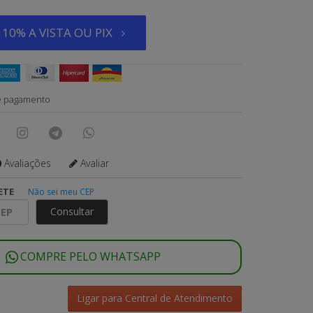
10% A VISTA OU PIX
e pagamento
0
Avaliações
Avaliar
ETE
Não sei meu CEP
Consultar
COMPRE PELO WHATSAPP
Ligar para Central de Atendimento