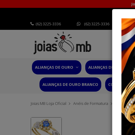
J
(62) 3225-3336
(62) 3225-3336
ALIANÇAS DE OURO
ALIANÇAS DE CASAMEN
ALIANÇAS DE OURO BRANCO
CORDÕES OU
Joias MB Loja Oficial
Anéis de Formatura
Anel de Fo