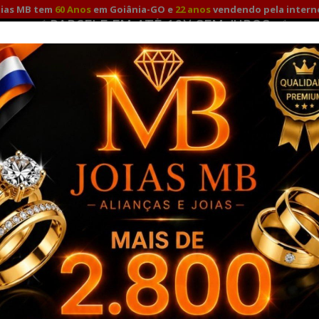
oias MB tem
60 Anos
em Goiânia-GO e
22 anos
vendendo pela intern
✅ PARCELE EM ATÉ 12X SEM JUROS ✅
Fale Conosco
Minha
Promoção para compras à vista com
10%
no Pix e Depósito!
TO
ALIANÇAS DE NOIVADO
ALIANÇAS DE PRATA
A
RO 18K
PULSEIRAS OURO
COMBO ALIANÇAS OURO SOLITÁ
rmatura Feminino
Anel de Formatura Araraquara
ANEL DE 
MARCA:
JOIAS MB -
REF.
6352