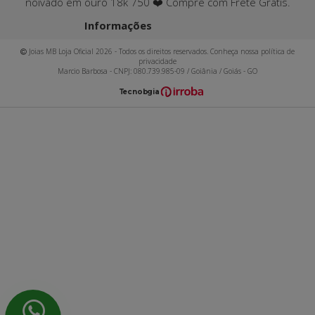
noivado em ouro 18k 750 ❤️ Compre com Frete Grátis.
Informações
Joias MB Loja Oficial 2026 - Todos os direitos reservados. Conheça nossa política de
privacidade
Marcio Barbosa - CNPJ: 080.739.985-09 / Goiânia / Goiás - GO
T
ecnol
o
gia