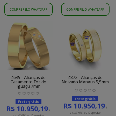
COMPRE PELO WHATSAPP
COMPRE PELO WHATSAPP
4649 - Alianças de
4872 - Alianças de
Casamento Foz do
Noivado Manaus 5,5mm
Iguaçu 7mm
Frete grátis
Frete grátis
R$ 10.950,19
R$ 10.950,19
à
à
vista
(10%)
ou Deposito
vista
(10%)
ou Deposito