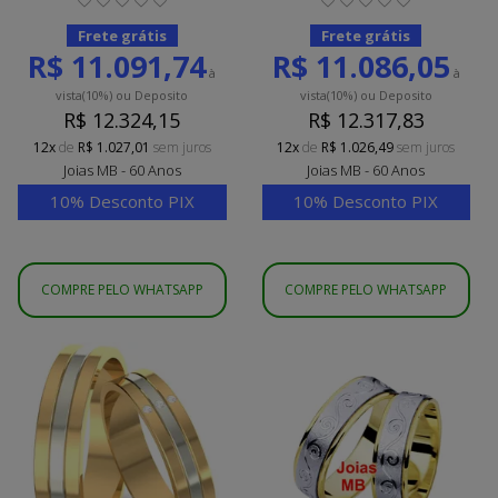
Frete grátis
Frete grátis
R$ 11.091,74
R$ 11.086,05
à
à
vista
(10%)
ou Deposito
vista
(10%)
ou Deposito
R$ 12.324,15
R$ 12.317,83
12x
de
R$ 1.027,01
sem juros
12x
de
R$ 1.026,49
sem juros
Joias MB - 60 Anos
Joias MB - 60 Anos
10% Desconto PIX
10% Desconto PIX
COMPRE PELO WHATSAPP
COMPRE PELO WHATSAPP