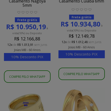
Casamento Nagoya
Casamento Cuiabá 6mm
5mm
Frete grátis
Frete grátis
R$ 10.934,80
R$ 10.950,19
à
à
vista
(10%)
ou Deposito
vista
(10%)
ou Deposito
R$ 12.149,78
R$ 12.166,88
12x
de
R$ 1.012,48
sem juros
12x
de
R$ 1.013,91
sem juros
Joias MB - 60 Anos
Joias MB - 60 Anos
10% Desconto PIX
10% Desconto PIX
COMPRE PELO WHATSAPP
COMPRE PELO WHATSAPP