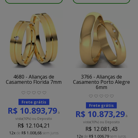
4680 - Alianças de
3766 - Alianças de
Casamento Florida 7mm
Casamento Porto Alegre
6mm
Frete grátis
Frete grátis
R$ 10.893,79
R$ 10.873,29
à
à
vista
(10%)
ou Deposito
vista
(10%)
ou Deposito
R$ 12.104,21
R$ 12.081,43
12x
de
R$ 1.008,68
sem juros
12x
de
R$ 1.006,79
sem juros