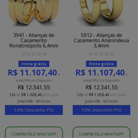
3941 - Alianças de
5912 - Alianças de
Casamento
Casamento Ananindeua
Rondonópolis 6,4mm
3,4mm
Frete grátis
Frete grátis
R$ 11.107,40
R$ 11.107,40
à
à
vista
(10%)
ou Deposito
vista
(10%)
ou Deposito
R$ 12.341,55
R$ 12.341,55
12x
de
R$ 1.028,46
sem juros
12x
de
R$ 1.028,46
sem juros
Joias MB - 60 Anos
Joias MB - 60 Anos
10% Desconto PIX
10% Desconto PIX
COMPRE PELO WHATSAPP
COMPRE PELO WHATSAPP