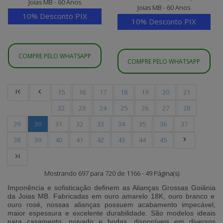
Joias MB - 60 Anos
Joias MB - 60 Anos
10% Desconto PIX
10% Desconto PIX
COMPRE PELO WHATSAPP
COMPRE PELO WHATSAPP
15
16
17
18
19
20
21
22
23
24
25
26
27
28
29
30
31
32
33
34
35
36
37
38
39
40
41
42
43
44
45
Mostrando 697 para 720 de 1166 - 49 Página(s)
Imponência e sofisticação definem as
Alianças Grossas Goiânia
da
Joias MB
. Fabricadas em ouro amarelo 18K, ouro branco e
ouro rosé, nossas alianças possuem acabamento impecável,
maior espessura e excelente durabilidade. São modelos ideais
para casamento, noivado e bodas, disponíveis em diversos