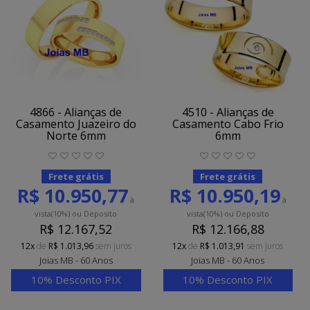
4866 - Alianças de
4510 - Alianças de
Casamento Juazeiro do
Casamento Cabo Frio
Norte 6mm
6mm
Frete grátis
Frete grátis
R$ 10.950,77
R$ 10.950,19
à
à
vista
(10%)
ou Deposito
vista
(10%)
ou Deposito
R$ 12.167,52
R$ 12.166,88
12x
de
R$ 1.013,96
sem juros
12x
de
R$ 1.013,91
sem juros
Joias MB - 60 Anos
Joias MB - 60 Anos
10% Desconto PIX
10% Desconto PIX