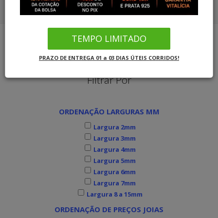
COMBO ALIANÇAS OURO SOLITÁRIO
CORDÕES OURO 18K
COMBO ALIANÇAS PRATA SOLITÁRIO
TEMPO LIMITADO
PULSEIRAS OURO
Joias MB Loja Oficial
Alianças de Ouro
Alianças Grossas
PRAZO DE ENTREGA 01 a 03 DIAS ÚTEIS CORRIDOS!
COMBO ALIANÇAS OURO SOLITÁRIO
Filtrar Por
COMBO ALIANÇAS PRATA SOLITÁRIO
ORDENAÇÃO LARGURAS MM
INFORMAÇÕES
Largura 2mm
Largura 3mm
Largura 4mm
Largura 5mm
Largura 6mm
Largura 7mm
Largura 8 a 15mm
ORDENAÇÃO DE PREÇOS JOIAS