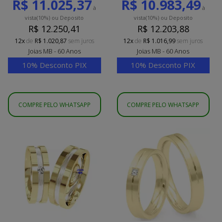
R$ 11.025,37
R$ 10.983,49
à
à
vista
(10%)
ou Deposito
vista
(10%)
ou Deposito
R$ 12.250,41
R$ 12.203,88
12x
de
R$ 1.020,87
sem juros
12x
de
R$ 1.016,99
sem juros
Joias MB - 60 Anos
Joias MB - 60 Anos
10% Desconto PIX
10% Desconto PIX
COMPRE PELO WHATSAPP
COMPRE PELO WHATSAPP