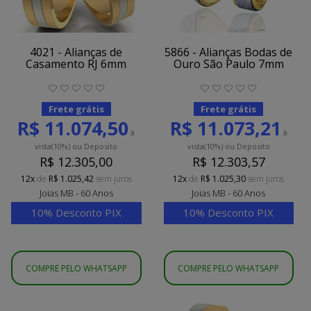
4021 - Alianças de
5866 - Alianças Bodas de
Casamento RJ 6mm
Ouro São Paulo 7mm
Frete grátis
Frete grátis
R$ 11.074,50
R$ 11.073,21
à
à
vista
(10%)
ou Deposito
vista
(10%)
ou Deposito
R$ 12.305,00
R$ 12.303,57
12x
de
R$ 1.025,42
sem juros
12x
de
R$ 1.025,30
sem juros
Joias MB - 60 Anos
Joias MB - 60 Anos
10% Desconto PIX
10% Desconto PIX
COMPRE PELO WHATSAPP
COMPRE PELO WHATSAPP