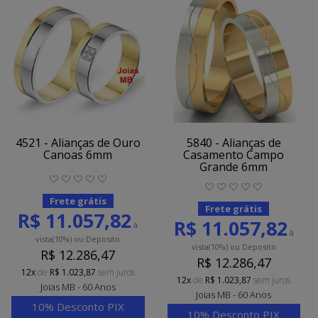
4521 - Alianças de Ouro
5840 - Alianças de
Canoas 6mm
Casamento Campo
Grande 6mm
Frete grátis
Frete grátis
R$ 11.057,82
R$ 11.057,82
à
à
vista
(10%)
ou Deposito
vista
(10%)
ou Deposito
R$ 12.286,47
R$ 12.286,47
12x
de
R$ 1.023,87
sem juros
12x
de
R$ 1.023,87
sem juros
Joias MB - 60 Anos
Joias MB - 60 Anos
10% Desconto PIX
10% Desconto PIX