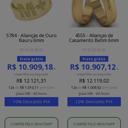
5784 - Alianças de Ouro
4555 - Alianças de
Bauru 6mm
Casamento Betim 6mm
Frete grátis
Frete grátis
R$ 10.909,18
R$ 10.907,12
à
à
vista
(10%)
ou Deposito
vista
(10%)
ou Deposito
R$ 12.121,31
R$ 12.119,02
12x
de
R$ 1.010,11
sem juros
12x
de
R$ 1.009,92
sem juros
Joias MB - 60 Anos
Joias MB - 60 Anos
10% Desconto PIX
10% Desconto PIX
COMPRE PELO WHATSAPP
COMPRE PELO WHATSAPP