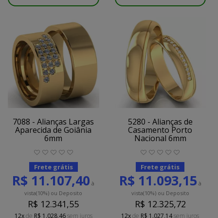
7088 - Alianças Largas
5280 - Alianças de
Aparecida de Goiânia
Casamento Porto
6mm
Nacional 6mm
Frete grátis
Frete grátis
R$ 11.107,40
R$ 11.093,15
à
à
vista
(10%)
ou Deposito
vista
(10%)
ou Deposito
R$ 12.341,55
R$ 12.325,72
12x
de
R$ 1.028,46
sem juros
12x
de
R$ 1.027,14
sem juros