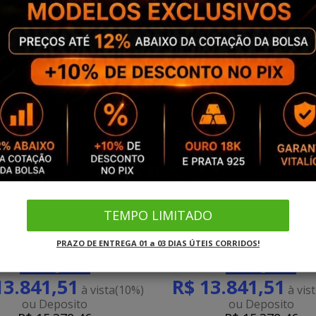
96 - Alianças de Noivado
4488 - Alianças de Casa
TEMPO LIMITADO
Teresina 7mm
Alcobendas 6mm
PRAZO DE ENTREGA 01 a 03 DIAS ÚTEIS CORRIDOS!
Frete grátis
Frete grátis
13.841,51
R$ 13.841,51
à vista
(10%)
à vis
ou Deposito
ou Deposito