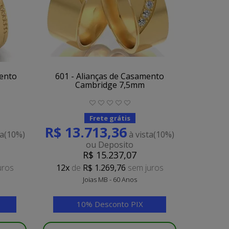
mento
601 - Alianças de Casamento
Cambridge 7,5mm
Frete grátis
R$ 13.713,36
ta
(10%)
à vista
(10%)
ou Deposito
R$ 15.237,07
uros
12x
de
R$ 1.269,76
sem juros
Joias MB - 60 Anos
10% Desconto PIX