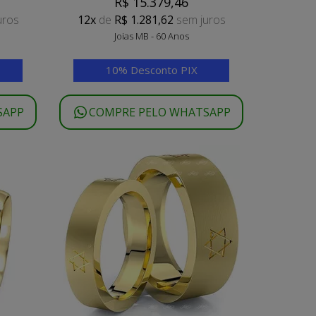
R$ 15.379,46
uros
12x
de
R$ 1.281,62
sem juros
Joias MB - 60 Anos
10% Desconto PIX
SAPP
COMPRE PELO WHATSAPP