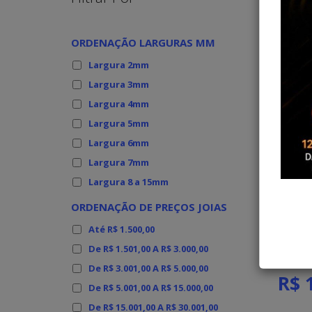
ORDENAÇÃO LARGURAS MM
Largura 2mm
Largura 3mm
Largura 4mm
Largura 5mm
Largura 6mm
Largura 7mm
Largura 8 a 15mm
43
ORDENAÇÃO DE PREÇOS JOIAS
Até R$ 1.500,00
De R$ 1.501,00 A R$ 3.000,00
De R$ 3.001,00 A R$ 5.000,00
R$ 
De R$ 5.001,00 A R$ 15.000,00
De R$ 15.001,00 A R$ 30.001,00