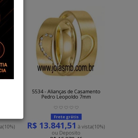
mento
5534 - Alianças de Casamento
Pedro Leopoldo 7mm
Frete grátis
R$ 13.841,51
ta
(10%)
à vista
(10%)
ou Deposito