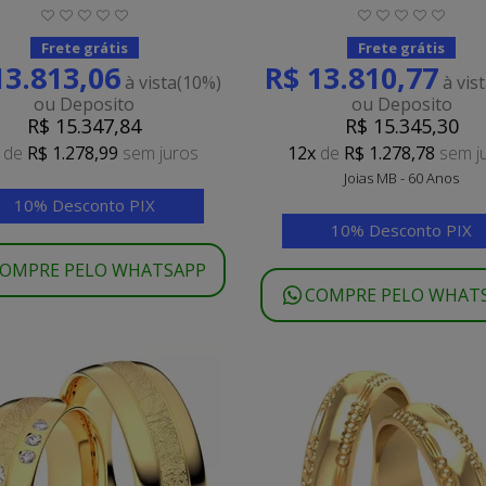
Frete grátis
Frete grátis
13.813,06
R$ 13.810,77
à vista
(10%)
à vis
ou Deposito
ou Deposito
R$ 15.347,84
R$ 15.345,30
de
R$ 1.278,99
sem juros
12x
de
R$ 1.278,78
sem j
Joias MB - 60 Anos
10% Desconto PIX
10% Desconto PIX
OMPRE PELO WHATSAPP
COMPRE PELO WHAT