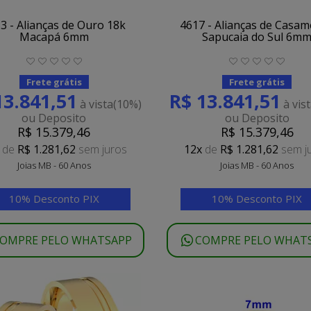
3 - Alianças de Ouro 18k
4617 - Alianças de Casa
Macapá 6mm
Sapucaia do Sul 6m
Frete grátis
Frete grátis
13.841,51
R$ 13.841,51
à vista
(10%)
à vis
ou Deposito
ou Deposito
R$ 15.379,46
R$ 15.379,46
de
R$ 1.281,62
sem juros
12x
de
R$ 1.281,62
sem j
Joias MB - 60 Anos
Joias MB - 60 Anos
10% Desconto PIX
10% Desconto PIX
OMPRE PELO WHATSAPP
COMPRE PELO WHAT