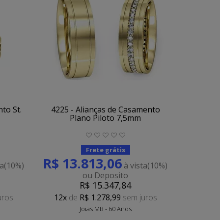
to St.
4225 - Alianças de Casamento
Plano Piloto 7,5mm
Frete grátis
R$ 13.813,06
ta
(10%)
à vista
(10%)
ou Deposito
R$ 15.347,84
uros
12x
de
R$ 1.278,99
sem juros
Joias MB - 60 Anos