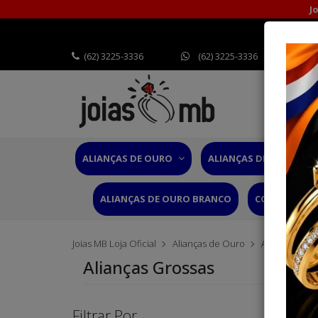
J
(62) 3225-3336
(62) 3225-3336
ALIANÇAS DE OURO
ALIANÇAS DE CASAMEN
ALIANÇAS DE OURO BRANCO
CORDÕES OU
Joias MB Loja Oficial
Alianças de Ouro
Alianças Gro
Alianças Grossas
Filtrar Por