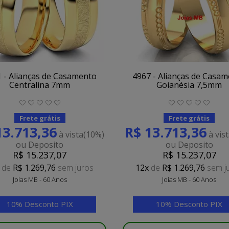
 - Alianças de Casamento
4967 - Alianças de Casa
Centralina 7mm
Goianésia 7,5mm
Frete grátis
Frete grátis
13.713,36
R$ 13.713,36
à vista
(10%)
à vis
ou Deposito
ou Deposito
R$ 15.237,07
R$ 15.237,07
de
R$ 1.269,76
sem juros
12x
de
R$ 1.269,76
sem j
Joias MB - 60 Anos
Joias MB - 60 Anos
10% Desconto PIX
10% Desconto PIX