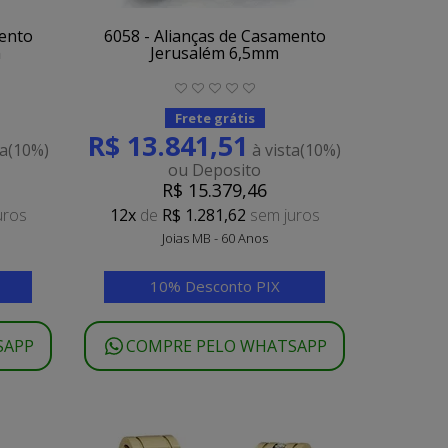
mento
6058 - Alianças de Casamento
m
Jerusalém 6,5mm
Frete grátis
R$ 13.841,51
ta
(10%)
à vista
(10%)
ou Deposito
R$ 15.379,46
uros
12x
de
R$ 1.281,62
sem juros
Joias MB - 60 Anos
10% Desconto PIX
SAPP
COMPRE PELO WHATSAPP