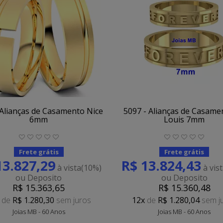
 Alianças de Casamento Nice
5097 - Alianças de Casamen
6mm
Louis 7mm
Frete grátis
Frete grátis
13.827,29
R$ 13.824,43
à vista
(10%)
à vis
ou Deposito
ou Deposito
R$ 15.363,65
R$ 15.360,48
de
R$ 1.280,30
sem juros
12x
de
R$ 1.280,04
sem j
Joias MB - 60 Anos
Joias MB - 60 Anos