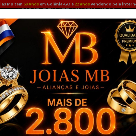
oias MB tem
60 Anos
em Goiânia-GO e
22 anos
vendendo pela intern
✅ PARCELE EM ATÉ 12X SEM JUROS ✅
Fale Conosco
Minha
Promoção para compras à vista com
10%
no Pix e Depósito!
TO
ALIANÇAS DE NOIVADO
ALIANÇAS DE PRATA
A
RO 18K
PULSEIRAS OURO
COMBO ALIANÇAS OURO SOLITÁ
ssas
Visualizar: