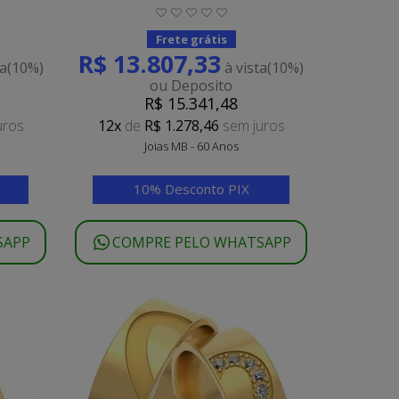
Frete grátis
R$ 13.807,33
ta
(10%)
à vista
(10%)
ou Deposito
R$ 15.341,48
uros
12x
de
R$ 1.278,46
sem juros
Joias MB - 60 Anos
10% Desconto PIX
SAPP
COMPRE PELO WHATSAPP