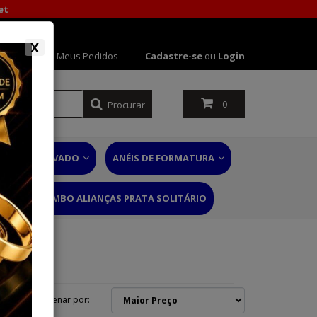
et
X
 Conta
Meus Pedidos
Cadastre-se
ou
Login
Procurar
0
NÉIS DE NOIVADO
ANÉIS DE FORMATURA
RIO
COMBO ALIANÇAS PRATA SOLITÁRIO
Ordenar por: