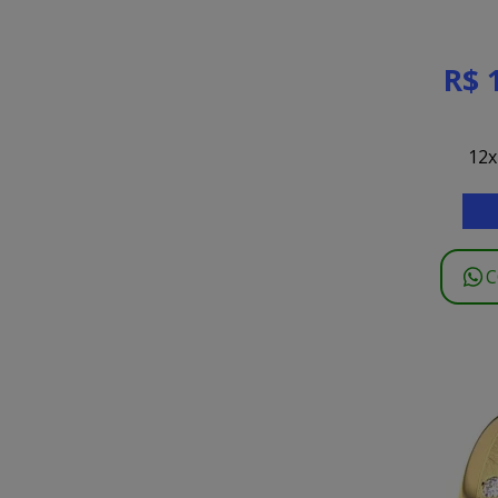
R$ 
12x
C