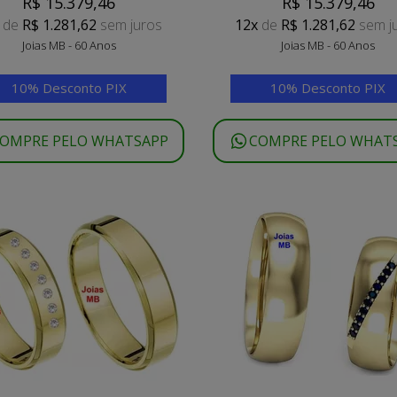
R$ 15.379,46
R$ 15.379,46
de
R$ 1.281,62
sem juros
12x
de
R$ 1.281,62
sem j
Joias MB - 60 Anos
Joias MB - 60 Anos
10% Desconto PIX
10% Desconto PIX
OMPRE PELO WHATSAPP
COMPRE PELO WHAT