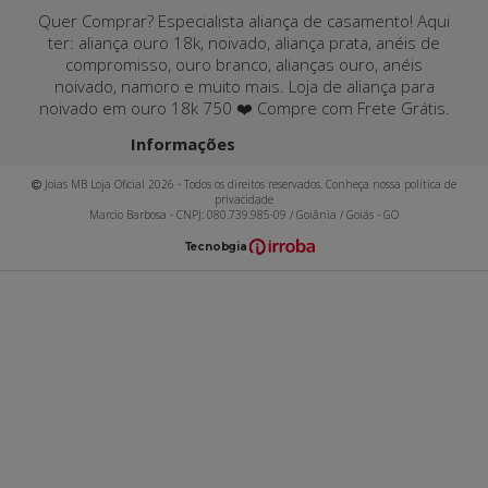
Quer Comprar? Especialista aliança de casamento! Aqui
ter: aliança ouro 18k, noivado, aliança prata, anéis de
compromisso, ouro branco, alianças ouro, anéis
noivado, namoro e muito mais. Loja de aliança para
noivado em ouro 18k 750 ❤️ Compre com Frete Grátis.
Informações
Joias MB Loja Oficial 2026 - Todos os direitos reservados. Conheça nossa política de
privacidade
Marcio Barbosa - CNPJ: 080.739.985-09 / Goiânia / Goiás - GO
T
ecnol
o
gia