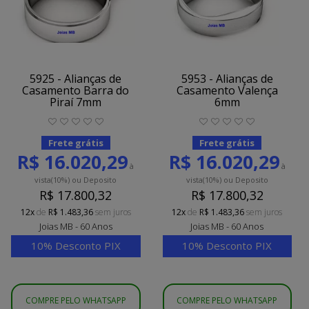
5925 - Alianças de
5953 - Alianças de
Casamento Barra do
Casamento Valença
Piraí 7mm
6mm
Frete grátis
Frete grátis
R$ 16.020,29
R$ 16.020,29
à
à
vista
(10%)
ou Deposito
vista
(10%)
ou Deposito
R$ 17.800,32
R$ 17.800,32
12x
de
R$ 1.483,36
sem juros
12x
de
R$ 1.483,36
sem juros
Joias MB - 60 Anos
Joias MB - 60 Anos
10% Desconto PIX
10% Desconto PIX
COMPRE PELO WHATSAPP
COMPRE PELO WHATSAPP