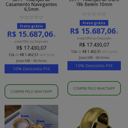
Casamento Navegantes
18k Belém 10mm
6,5mm
Frete grátis
Frete grátis
R$ 15.687,06
R$ 15.687,06
à
à
vista
(10%)
ou Deposito
vista
(10%)
ou Deposito
R$ 17.430,07
R$ 17.430,07
12x
de
R$ 1.452,51
sem juros
12x
de
R$ 1.452,51
sem juros
Joias MB - 60 Anos
Joias MB - 60 Anos
10% Desconto PIX
10% Desconto PIX
COMPRE PELO WHATSAPP
COMPRE PELO WHATSAPP