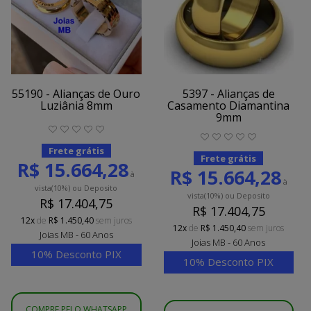
55190 - Alianças de Ouro
5397 - Alianças de
Luziânia 8mm
Casamento Diamantina
9mm
Frete grátis
Frete grátis
R$ 15.664,28
R$ 15.664,28
à
à
vista
(10%)
ou Deposito
vista
(10%)
ou Deposito
R$ 17.404,75
R$ 17.404,75
12x
de
R$ 1.450,40
sem juros
12x
de
R$ 1.450,40
sem juros
Joias MB - 60 Anos
Joias MB - 60 Anos
10% Desconto PIX
10% Desconto PIX
COMPRE PELO WHATSAPP