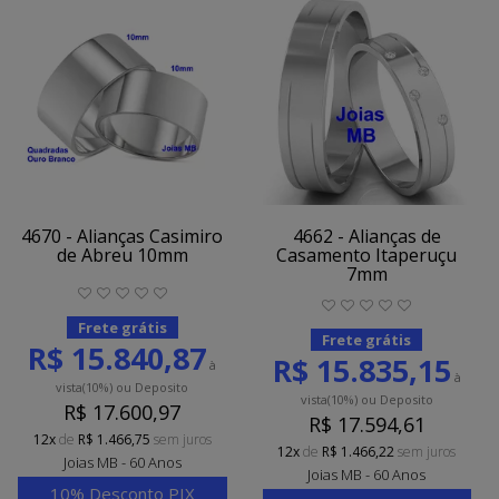
4670 - Alianças Casimiro
4662 - Alianças de
de Abreu 10mm
Casamento Itaperuçu
7mm
Frete grátis
Frete grátis
R$ 15.840,87
R$ 15.835,15
à
à
vista
(10%)
ou Deposito
vista
(10%)
ou Deposito
R$ 17.600,97
R$ 17.594,61
12x
de
R$ 1.466,75
sem juros
12x
de
R$ 1.466,22
sem juros
Joias MB - 60 Anos
Joias MB - 60 Anos
10% Desconto PIX