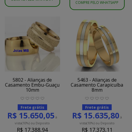
COMPRE PELO WHATSAPP
5802 - Alianças de
5463 - Alianças de
Casamento Embu-Guaçu
Casamento Carapicuíba
10mm
8mm
Frete grátis
Frete grátis
R$ 15.650,05
R$ 15.635,80
à
à
vista
(10%)
ou Deposito
vista
(10%)
ou Deposito
R$ 17.388,94
R$ 17.373,11