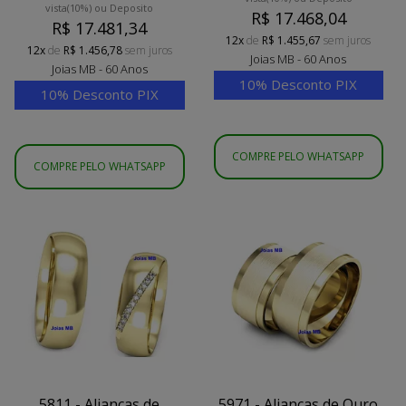
vista
(10%)
ou Deposito
R$ 17.468,04
R$ 17.481,34
12x
de
R$ 1.455,67
sem juros
12x
de
R$ 1.456,78
sem juros
Joias MB - 60 Anos
Joias MB - 60 Anos
10% Desconto PIX
10% Desconto PIX
COMPRE PELO WHATSAPP
COMPRE PELO WHATSAPP
5811 - Alianças de
5971 - Alianças de Ouro