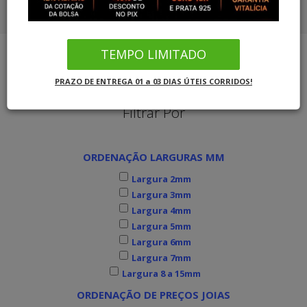
COMBO ALIANÇAS OURO SOLITÁRIO
CORDÕES OURO 18K
COMBO ALIANÇAS PRATA SOLITÁRIO
TEMPO LIMITADO
PULSEIRAS OURO
Joias MB Loja Oficial
Alianças de Ouro
Alianças Grossas
PRAZO DE ENTREGA 01 a 03 DIAS ÚTEIS CORRIDOS!
COMBO ALIANÇAS OURO SOLITÁRIO
Filtrar Por
COMBO ALIANÇAS PRATA SOLITÁRIO
ORDENAÇÃO LARGURAS MM
INFORMAÇÕES
Largura 2mm
Largura 3mm
Largura 4mm
Largura 5mm
Largura 6mm
Largura 7mm
Largura 8 a 15mm
ORDENAÇÃO DE PREÇOS JOIAS