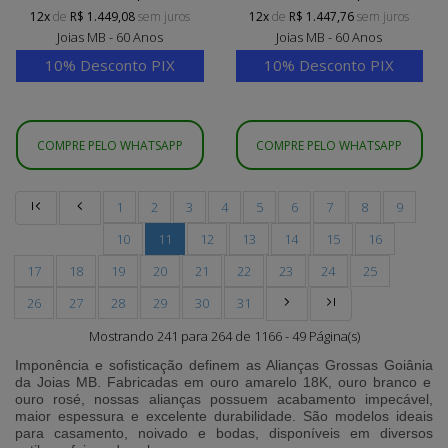
12x
de
R$ 1.449,08
sem juros
12x
de
R$ 1.447,76
sem juros
Joias MB - 60 Anos
Joias MB - 60 Anos
10% Desconto PIX
10% Desconto PIX
COMPRE PELO WHATSAPP
COMPRE PELO WHATSAPP
1
2
3
4
5
6
7
8
9
10
11
12
13
14
15
16
17
18
19
20
21
22
23
24
25
26
27
28
29
30
31
Mostrando 241 para 264 de 1166 - 49 Página(s)
Imponência e sofisticação definem as
Alianças Grossas Goiânia
da
Joias MB
. Fabricadas em ouro amarelo 18K, ouro branco e
ouro rosé, nossas alianças possuem acabamento impecável,
maior espessura e excelente durabilidade. São modelos ideais
para casamento, noivado e bodas, disponíveis em diversos