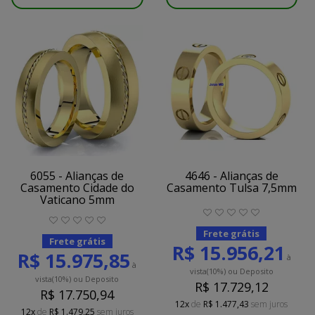
6055 - Alianças de
4646 - Alianças de
Casamento Cidade do
Casamento Tulsa 7,5mm
Vaticano 5mm
Frete grátis
Frete grátis
R$ 15.956,21
R$ 15.975,85
à
à
vista
(10%)
ou Deposito
vista
(10%)
ou Deposito
R$ 17.729,12
R$ 17.750,94
12x
de
R$ 1.477,43
sem juros
12x
de
R$ 1.479,25
sem juros