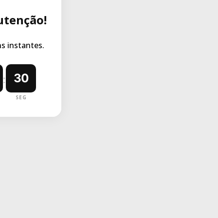
utenção!
 instantes.
30
:
SEG