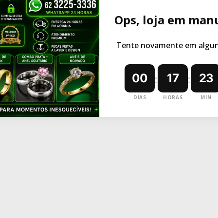
Ops, loja em man
Tente novamente em alguns
00
17
23
:
:
DIAS
HORAS
MIN