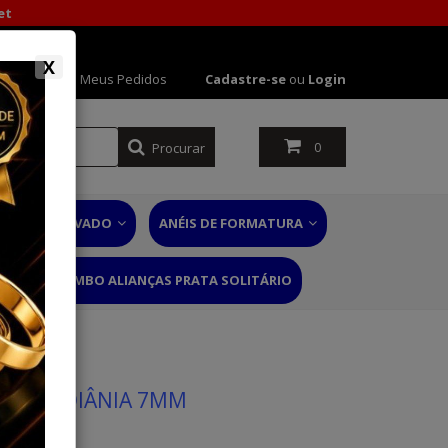
et
X
 Conta
Meus Pedidos
Cadastre-se
ou
Login
Procurar
0
NÉIS DE NOIVADO
ANÉIS DE FORMATURA
RIO
COMBO ALIANÇAS PRATA SOLITÁRIO
S EM GOIÂNIA 7MM
 60 ANOS