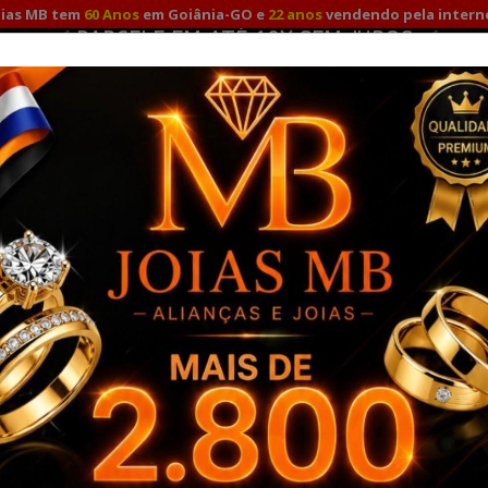
oias MB tem
60 Anos
em Goiânia-GO e
22 anos
vendendo pela intern
✅ PARCELE EM ATÉ 12X SEM JUROS ✅
Fale Conosco
Minha
Promoção para compras à vista com
10%
no Pix e Depósito!
TO
ALIANÇAS DE NOIVADO
ALIANÇAS DE PRATA
A
RO 18K
PULSEIRAS OURO
COMBO ALIANÇAS OURO SOLITÁ
balhadas
Joalherias em Goiânia 7mm
JOALHERIA
MARCA:
JOIAS MB -
REF.
944