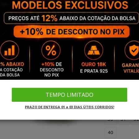
Aliança Masculina
10
11
1
20
21
2
30
31
3
40
Aliança Feminina
10
11
1
TEMPO LIMITADO
20
21
2
PRAZO DE ENTREGA 01 a 03 DIAS ÚTEIS CORRIDOS!
30
31
3
40