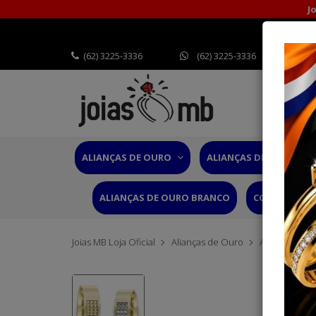
J
(62) 3225-3336
(62) 3225-3336
ALIANÇAS DE OURO
ALIANÇAS DE CASAMEN
ALIANÇAS DE OURO BRANCO
CORDÕES OU
Joias MB Loja Oficial
Alianças de Ouro
Alianças Tra