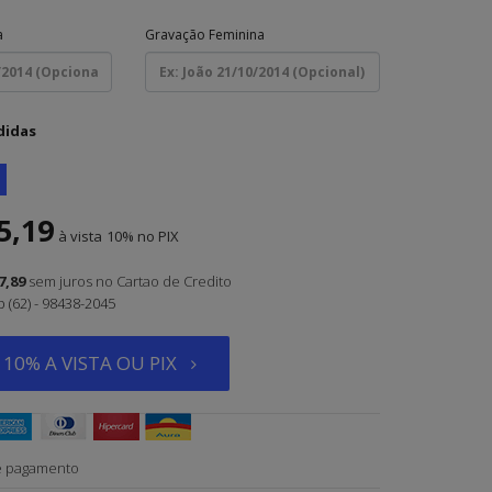
a
Gravação Feminina
didas
5,19
à vista
10%
7,89
sem juros
no Cartao de Credito
(62) - 98438-2045
10% A VISTA OU PIX
e pagamento