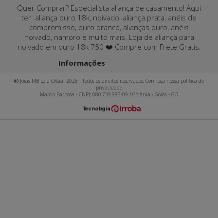
Quer Comprar? Especialista aliança de casamento! Aqui
ter: aliança ouro 18k, noivado, aliança prata, anéis de
compromisso, ouro branco, alianças ouro, anéis
noivado, namoro e muito mais. Loja de aliança para
noivado em ouro 18k 750 ❤️ Compre com Frete Grátis.
Informações
Joias MB Loja Oficial 2026 - Todos os direitos reservados. Conheça nossa política de
privacidade
Marcio Barbosa - CNPJ: 080.739.985-09 / Goiânia / Goiás - GO
T
ecnol
o
gia