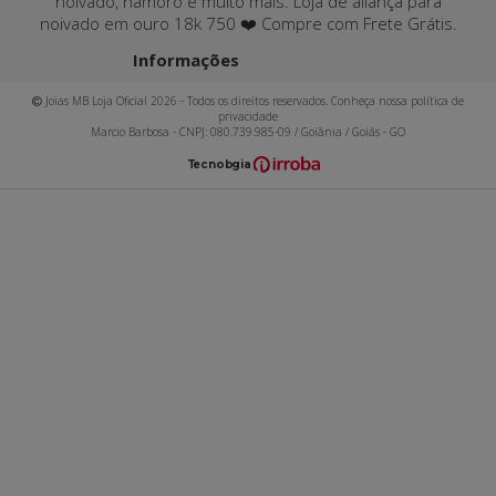
noivado, namoro e muito mais. Loja de aliança para
noivado em ouro 18k 750 ❤️ Compre com Frete Grátis.
Informações
Joias MB Loja Oficial 2026 - Todos os direitos reservados. Conheça nossa política de
privacidade
Marcio Barbosa - CNPJ: 080.739.985-09 / Goiânia / Goiás - GO
T
ecnol
o
gia