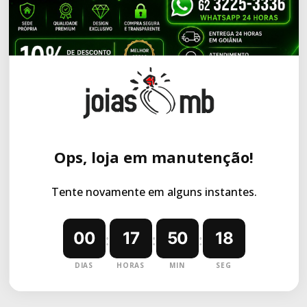
Ops, loja em manutenção!
Tente novamente em alguns instantes.
00
17
50
18
:
:
:
DIAS
HORAS
MIN
SEG