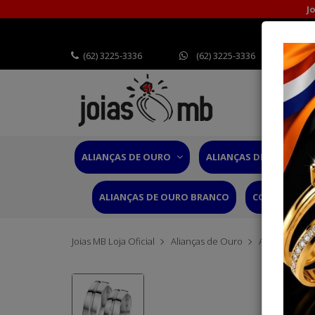
J
(62) 3225-3336
(62) 3225-3336
ALIANÇAS DE OURO
ALIANÇAS DE CASAMEN
ALIANÇAS DE OURO BRANCO
CORDÕES OU
Joias MB Loja Oficial
Alianças de Ouro
Alianças Gro