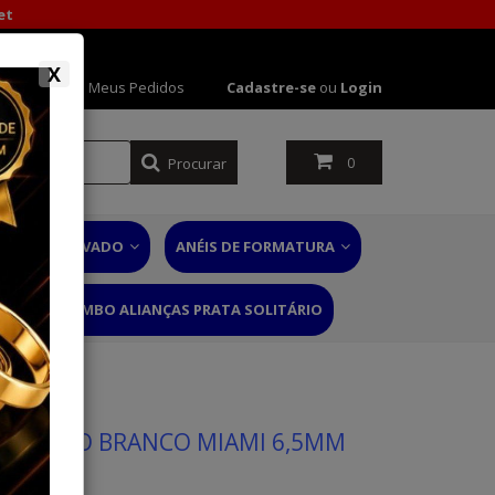
et
X
 Conta
Meus Pedidos
Cadastre-se
ou
Login
Procurar
0
NÉIS DE NOIVADO
ANÉIS DE FORMATURA
RIO
COMBO ALIANÇAS PRATA SOLITÁRIO
DE OURO BRANCO MIAMI 6,5MM
 60 ANOS