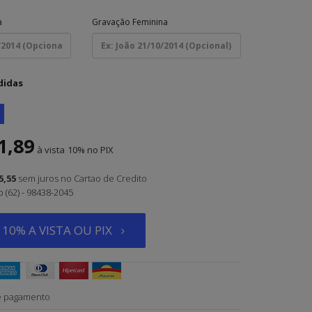
a
Gravação Feminina
didas
1,89
à vista
10%
5,55
sem juros
no Cartao de Credito
(62) - 98438-2045
10% A VISTA OU PIX
e pagamento