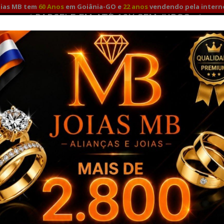
oias MB tem
60 Anos
em Goiânia-GO e
22 anos
vendendo pela intern
✅ PARCELE EM ATÉ 12X SEM JUROS ✅
Fale Conosco
Minha
Promoção para compras à vista com
10%
no Pix e Depósito!
TO
ALIANÇAS DE NOIVADO
ALIANÇAS DE PRATA
A
RO 18K
PULSEIRAS OURO
COMBO ALIANÇAS OURO SOLITÁ
ssas
Alianças de Ouro Branco Miami 6,5mm
ALIANÇAS 
MARCA:
JOIAS MB -
REF.
5199