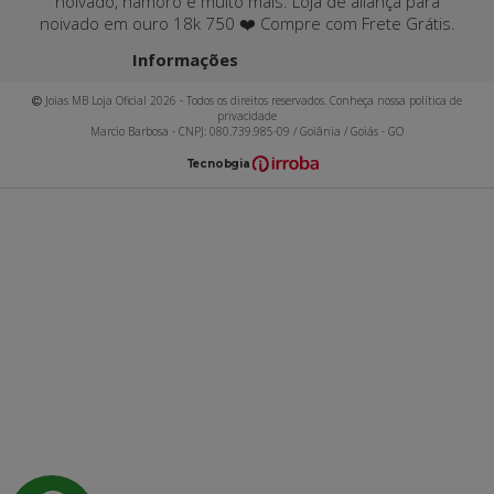
noivado, namoro e muito mais. Loja de aliança para
noivado em ouro 18k 750 ❤️ Compre com Frete Grátis.
Informações
Joias MB Loja Oficial 2026 - Todos os direitos reservados. Conheça nossa política de
privacidade
Marcio Barbosa - CNPJ: 080.739.985-09 / Goiânia / Goiás - GO
T
ecnol
o
gia