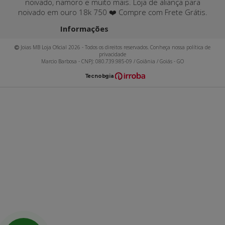
noivado, namoro e muito mais. Loja de aliança para
noivado em ouro 18k 750 ❤️ Compre com Frete Grátis.
Informações
Joias MB Loja Oficial 2026 - Todos os direitos reservados. Conheça nossa política de
privacidade
Marcio Barbosa - CNPJ: 080.739.985-09 / Goiânia / Goiás - GO
T
ecnol
o
gia