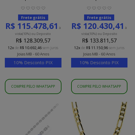
Frete grátis
Frete grátis
R$ 115.478,61
R$ 120.430,41
à
à
vista
(10%)
ou Deposito
vista
(10%)
ou Deposito
R$ 128.309,57
R$ 133.811,57
12x
de
R$ 10.692,46
sem juros
12x
de
R$ 11.150,96
sem juros
Joias MB - 60 Anos
Joias MB - 60 Anos
10% Desconto PIX
10% Desconto PIX
COMPRE PELO WHATSAPP
COMPRE PELO WHATSAPP