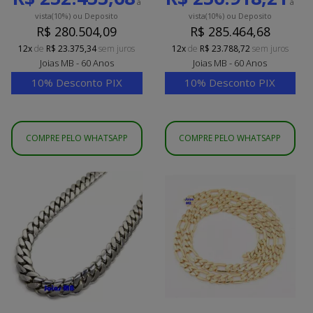
à
à
vista
(10%)
ou Deposito
vista
(10%)
ou Deposito
R$ 280.504,09
R$ 285.464,68
12x
de
R$ 23.375,34
sem juros
12x
de
R$ 23.788,72
sem juros
Joias MB - 60 Anos
Joias MB - 60 Anos
10% Desconto PIX
10% Desconto PIX
COMPRE PELO WHATSAPP
COMPRE PELO WHATSAPP