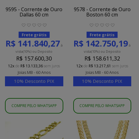
9595 - Corrente de Ouro
9578 - Corrente de Ouro
Dallas 60 cm
Boston 60 cm
Frete grátis
Frete grátis
R$ 141.840,27
R$ 142.750,19
à
à
vista
(10%)
ou Deposito
vista
(10%)
ou Deposito
R$ 157.600,30
R$ 158.611,32
12x
de
R$ 13.133,36
sem juros
12x
de
R$ 13.217,61
sem juros
Joias MB - 60 Anos
Joias MB - 60 Anos
10% Desconto PIX
10% Desconto PIX
COMPRE PELO WHATSAPP
COMPRE PELO WHATSAPP