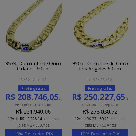
9574 - Corrente de Ouro
9566 - Corrente de Ouro
Orlando 60 cm
Los Angeles 60 cm
Frete grátis
Frete grátis
R$ 208.746,05
R$ 250.227,65
à
à
vista
(10%)
ou Deposito
vista
(10%)
ou Deposito
R$ 231.940,06
R$ 278.030,72
12x
de
R$ 19.328,34
sem juros
12x
de
R$ 23.169,23
sem juros
Joias MB - 60 Anos
Joias MB - 60 Anos
10% Desconto PIX
10% Desconto PIX