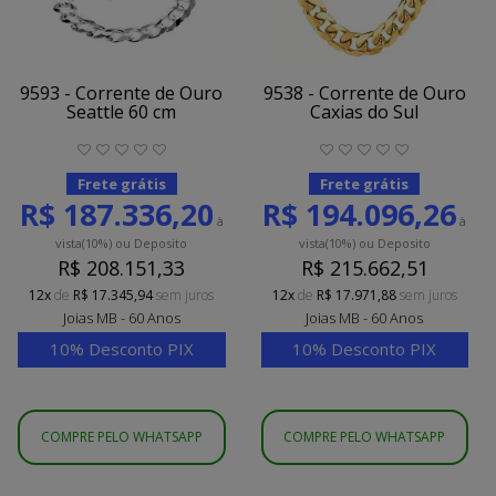
9593 - Corrente de Ouro
9538 - Corrente de Ouro
Seattle 60 cm
Caxias do Sul
Frete grátis
Frete grátis
R$ 187.336,20
R$ 194.096,26
à
à
vista
(10%)
ou Deposito
vista
(10%)
ou Deposito
R$ 208.151,33
R$ 215.662,51
12x
de
R$ 17.345,94
sem juros
12x
de
R$ 17.971,88
sem juros
Joias MB - 60 Anos
Joias MB - 60 Anos
10% Desconto PIX
10% Desconto PIX
COMPRE PELO WHATSAPP
COMPRE PELO WHATSAPP