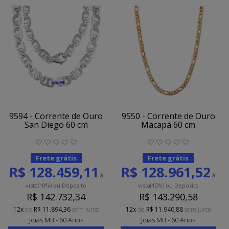
9594 - Corrente de Ouro
9550 - Corrente de Ouro
San Diego 60 cm
Macapá 60 cm
Frete grátis
Frete grátis
R$ 128.459,11
R$ 128.961,52
à
à
vista
(10%)
ou Deposito
vista
(10%)
ou Deposito
R$ 142.732,34
R$ 143.290,58
12x
de
R$ 11.894,36
sem juros
12x
de
R$ 11.940,88
sem juros
Joias MB - 60 Anos
Joias MB - 60 Anos