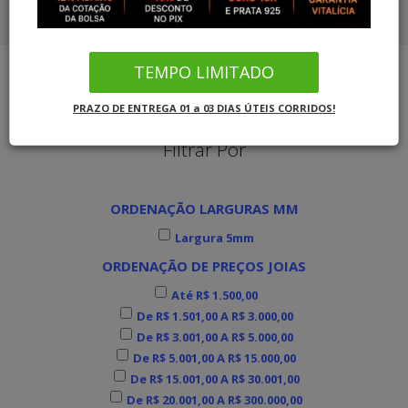
COMBO ALIANÇAS OURO SOLITÁRIO
CORDÕES OURO 18K
COMBO ALIANÇAS PRATA SOLITÁRIO
TEMPO LIMITADO
PULSEIRAS OURO
Joias MB Loja Oficial
Cordões Ouro 18K
PRAZO DE ENTREGA 01 a 03 DIAS ÚTEIS CORRIDOS!
COMBO ALIANÇAS OURO SOLITÁRIO
Filtrar Por
COMBO ALIANÇAS PRATA SOLITÁRIO
ORDENAÇÃO LARGURAS MM
INFORMAÇÕES
Largura 5mm
ORDENAÇÃO DE PREÇOS JOIAS
Até R$ 1.500,00
De R$ 1.501,00 A R$ 3.000,00
De R$ 3.001,00 A R$ 5.000,00
De R$ 5.001,00 A R$ 15.000,00
De R$ 15.001,00 A R$ 30.001,00
De R$ 20.001,00 A R$ 300.000,00