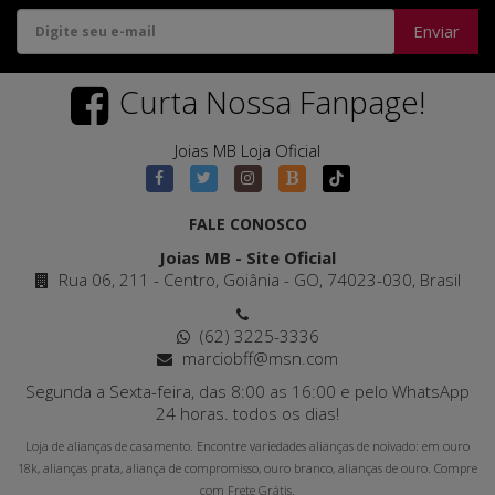
Enviar
Curta Nossa Fanpage!
Joias MB Loja Oficial
FALE CONOSCO
Joias MB - Site Oficial
Rua 06, 211 - Centro, Goiânia - GO, 74023-030, Brasil
(62) 3225-3336
marciobff@msn.com
Segunda a Sexta-feira, das 8:00 as 16:00 e pelo WhatsApp
24 horas. todos os dias!
Loja de alianças de casamento. Encontre variedades alianças de noivado: em ouro
18k, alianças prata, aliança de compromisso, ouro branco, alianças de ouro. Compre
com Frete Grátis.