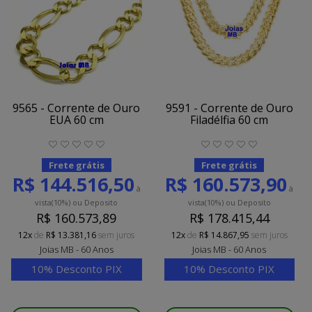
9565 - Corrente de Ouro
9591 - Corrente de Ouro
EUA 60 cm
Filadélfia 60 cm
Frete grátis
Frete grátis
R$ 144.516,50
R$ 160.573,90
à
à
vista
(10%)
ou Deposito
vista
(10%)
ou Deposito
R$ 160.573,89
R$ 178.415,44
12x
de
R$ 13.381,16
sem juros
12x
de
R$ 14.867,95
sem juros
Joias MB - 60 Anos
Joias MB - 60 Anos
10% Desconto PIX
10% Desconto PIX