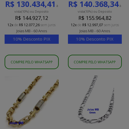
R$ 130.434,41
R$ 140.368,34
à
à
vista
(10%)
ou Deposito
vista
(10%)
ou Deposito
R$ 144.927,12
R$ 155.964,82
12x
de
R$ 12.077,26
sem juros
12x
de
R$ 12.997,07
sem juros
Joias MB - 60 Anos
Joias MB - 60 Anos
10% Desconto PIX
10% Desconto PIX
COMPRE PELO WHATSAPP
COMPRE PELO WHATSAPP