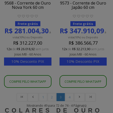
9568 - Corrente de Ouro
9573 - Corrente de Ouro
Nova York 60 cm
Japão 60 cm
Frete grátis
Frete grátis
R$ 281.004,30
R$ 347.910,09
à
à
vista
(10%)
ou Deposito
vista
(10%)
ou Deposito
R$ 312.227,00
R$ 386.566,77
12x
de
R$ 26.018,92
sem juros
12x
de
R$ 32.213,90
sem juros
Joias MB - 60 Anos
Joias MB - 60 Anos
10% Desconto PIX
10% Desconto PIX
COMPRE PELO WHATSAPP
COMPRE PELO WHATSAPP
1
2
3
4
Mostrando 49 para 72 de 74 - 4 Página(s)
COLARES DE OURO