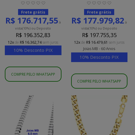
Frete grátis
Frete grátis
R$ 176.717,55
R$ 177.979,82
à
à
vista
(10%)
ou Deposito
vista
(10%)
ou Deposito
R$ 196.352,83
R$ 197.755,35
12x
de
R$ 16.362,74
sem juros
12x
de
R$ 16.479,61
sem juros
Joias MB - 60 Anos
10% Desconto PIX
10% Desconto PIX
COMPRE PELO WHATSAPP
COMPRE PELO WHATSAPP