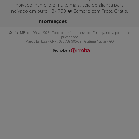
noivado, namoro e muito mais. Loja de aliança para
noivado em ouro 18k 750 ❤️ Compre com Frete Grátis.
Informações
Joias MB Loja Oficial 2026 - Todos os direitos reservados. Conheça nossa política de
privacidade
Marcio Barbosa - CNPJ: 080.739.985-09 / Goiânia / Goiás - GO
T
ecnol
o
gia