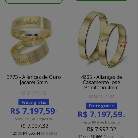
3773 - Alianças de Ouro
4605 - Alianças de
Jacareí 6mm
Casamento José
Bonifácio 4mm
Frete grátis
Frete grátis
R$ 7.197,59
R$ 7.197,59
à
à
vista
(10%)
ou Deposito
vista
(10%)
ou Deposito
R$ 7.997,32
R$ 7.997,32
12x
de
R$ 666,44
sem juros
12x
de
R$ 666,44
sem juros