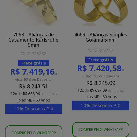
7063 - Alianças de
4669 - Alianças Simples
Casamento Karlsruhe
Goiânia 5mm
5mm
Frete grátis
Frete grátis
R$ 7.420,58
R$ 7.419,16
à
à
vista
(10%)
ou Deposito
vista
(10%)
ou Deposito
R$ 8.245,09
R$ 8.243,51
12x
de
R$ 687,09
sem juros
12x
de
R$ 686,96
sem juros
Joias MB - 60 Anos
Joias MB - 60 Anos
10% Desconto PIX
10% Desconto PIX
COMPRE PELO WHATSAPP
COMPRE PELO WHATSAPP