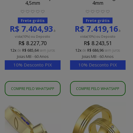
4,5mm
4mm
Frete grátis
Frete grátis
R$ 7.404,93
R$ 7.419,16
à
à
vista
(10%)
ou Deposito
vista
(10%)
ou Deposito
R$ 8.227,70
R$ 8.243,51
12x
de
R$ 685,64
sem juros
12x
de
R$ 686,96
sem juros
Joias MB - 60 Anos
Joias MB - 60 Anos
10% Desconto PIX
10% Desconto PIX
COMPRE PELO WHATSAPP
COMPRE PELO WHATSAPP