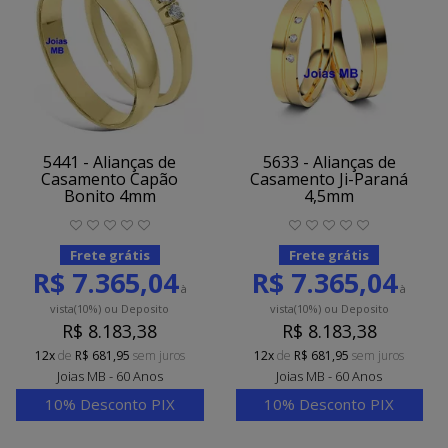
5441 - Alianças de
5633 - Alianças de
Casamento Capão
Casamento Ji-Paraná
Bonito 4mm
4,5mm
Frete grátis
Frete grátis
R$ 7.365,04
R$ 7.365,04
à
à
vista
(10%)
ou Deposito
vista
(10%)
ou Deposito
R$ 8.183,38
R$ 8.183,38
12x
de
R$ 681,95
sem juros
12x
de
R$ 681,95
sem juros
Joias MB - 60 Anos
Joias MB - 60 Anos
10% Desconto PIX
10% Desconto PIX