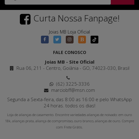
Curta Nossa Fanpage!
Joias MB Loja Oficial
FALE CONOSCO
Joias MB - Site Oficial
Rua 06, 211 - Centro, Goiânia - GO, 74023-030, Brasil
(62) 3225-3336
marciobff@msn.com
Segunda a Sexta-feira, das 8:00 as 16:00 e pelo WhatsApp
24 horas. todos os dias!
Loja de alianças de casamento. Encontre variedades alianças de noivado: em ouro
18k, alianças prata, aliança de compromisso, ouro branco, alianças de ouro. Compre
com Frete Grátis.