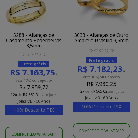
5288 - Alianças de
3033 - Alianças de Ouro
Casamento Pederneiras
Amarelo Brasília 3,5mm
3,5mm
Frete grátis
Frete grátis
R$ 7.182,23
R$ 7.163,75
à
à
vista
(10%)
ou Deposito
vista
(10%)
ou Deposito
R$ 7.980,25
R$ 7.959,72
12x
de
R$ 665,02
sem juros
12x
de
R$ 663,31
sem juros
Joias MB - 60 Anos
Joias MB - 60 Anos
10% Desconto PIX
10% Desconto PIX
COMPRE PELO WHATSAPP
COMPRE PELO WHATSAPP