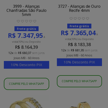
3999 - Alianças
3727 - Alianças de Ouro
Chanfradas São Paulo
Recife 4mm
5mm
Frete grátis
Frete grátis
R$ 7.365,04
R$ 7.347,95
à
à
vista
(10%)
ou Deposito
vista
(10%)
ou Deposito
R$ 8.183,38
R$ 8.164,39
12x
de
R$ 681,95
sem juros
12x
de
R$ 680,37
sem juros
Joias MB - 60 Anos
Joias MB - 60 Anos
10% Desconto PIX
10% Desconto PIX
COMPRE PELO WHATSAPP
COMPRE PELO WHATSAPP