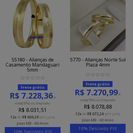
55180 - Alianças de
5770 - Alianças Norte Sul
Casamento Mandaguari
Plaza 4mm
5mm
Frete grátis
Frete grátis
R$ 7.270,99
R$ 7.228,36
à
à
vista
(10%)
ou Deposito
vista
(10%)
ou Deposito
R$ 8.078,88
R$ 8.031,51
12x
de
R$ 673,24
sem juros
12x
de
R$ 669,29
sem juros
Joias MB - 60 Anos
Joias MB - 60 Anos
10% Desconto PIX
10% Desconto PIX