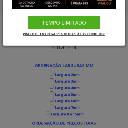
COMBO ALIANÇAS OURO SOLITÁRIO
CORDÕES OURO 18K
COMBO ALIANÇAS PRATA SOLITÁRIO
TEMPO LIMITADO
PULSEIRAS OURO
Joias MB Loja Oficial
Alianças de Casamento
PRAZO DE ENTREGA 01 a 03 DIAS ÚTEIS CORRIDOS!
COMBO ALIANÇAS OURO SOLITÁRIO
Filtrar Por
COMBO ALIANÇAS PRATA SOLITÁRIO
ORDENAÇÃO LARGURAS MM
INFORMAÇÕES
Largura 2mm
Largura 3mm
Largura 4mm
Largura 5mm
Largura 6mm
Largura 7mm
Largura 8 a 15mm
ORDENAÇÃO DE PREÇOS JOIAS