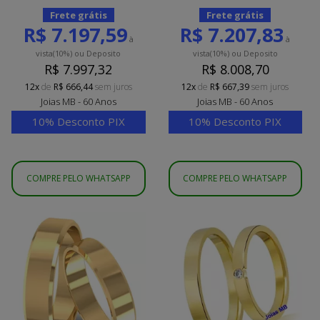
Frete grátis
Frete grátis
R$ 7.197,59
R$ 7.207,83
à
à
vista
(10%)
ou Deposito
vista
(10%)
ou Deposito
R$ 7.997,32
R$ 8.008,70
12x
de
R$ 666,44
sem juros
12x
de
R$ 667,39
sem juros
Joias MB - 60 Anos
Joias MB - 60 Anos
10% Desconto PIX
10% Desconto PIX
COMPRE PELO WHATSAPP
COMPRE PELO WHATSAPP