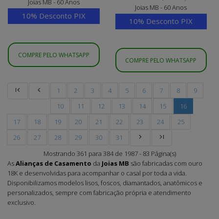
Joias MB - 60 Anos
Joias MB - 60 Anos
10% Desconto PIX
10% Desconto PIX
COMPRE PELO WHATSAPP
COMPRE PELO WHATSAPP
1
2
3
4
5
6
7
8
9
10
11
12
13
14
15
16
17
18
19
20
21
22
23
24
25
26
27
28
29
30
31
Mostrando 361 para 384 de 1987 - 83 Página(s)
As
Alianças de Casamento
da
Joias MB
são fabricadas com ouro
18K e desenvolvidas para acompanhar o casal por toda a vida.
Disponibilizamos modelos lisos, foscos, diamantados, anatômicos e
personalizados, sempre com fabricação própria e atendimento
exclusivo.