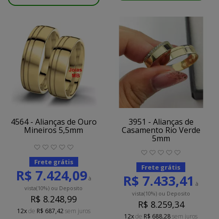
4564 - Alianças de Ouro
3951 - Alianças de
Mineiros 5,5mm
Casamento Rio Verde
5mm
Frete grátis
Frete grátis
R$ 7.424,09
R$ 7.433,41
à
à
vista
(10%)
ou Deposito
vista
(10%)
ou Deposito
R$ 8.248,99
R$ 8.259,34
12x
de
R$ 687,42
sem juros
12x
de
R$ 688,28
sem juros