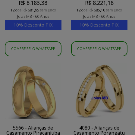
R$ 8.183,38
R$ 8.221,18
12x
de
R$ 681,95
sem juros
12x
de
R$ 685,10
sem juros
Joias MB - 60 Anos
Joias MB - 60 Anos
10% Desconto PIX
10% Desconto PIX
COMPRE PELO WHATSAPP
COMPRE PELO WHATSAPP
5566 - Alianças de
4080 - Alianças de
Casamento Piracanjuba
Casamento Porangatu