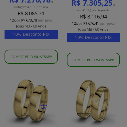
R$ 7.305,25
à
à
vista
(10%)
ou Deposito
vista
(10%)
ou Deposito
R$ 8.085,31
R$ 8.116,94
12x
de
R$ 673,78
sem juros
12x
de
R$ 676,41
sem juros
Joias MB - 60 Anos
Joias MB - 60 Anos
10% Desconto PIX
10% Desconto PIX
COMPRE PELO WHATSAPP
COMPRE PELO WHATSAPP